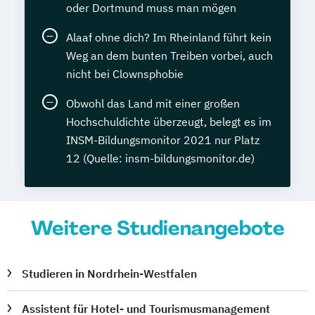
oder Dortmund muss man mögen
Alaaf ohne dich? Im Rheinland führt kein
Weg an dem bunten Treiben vorbei, auch
nicht bei Clownsphobie
Obwohl das Land mit einer großen
Hochschuldichte überzeugt, belegt es im
INSM-Bildungsmonitor 2021 nur Platz
12 (Quelle: insm-bildungsmonitor.de)
Weitere Studienangebote
Studieren in Nordrhein-Westfalen
Assistent für Hotel- und Tourismusmanagement