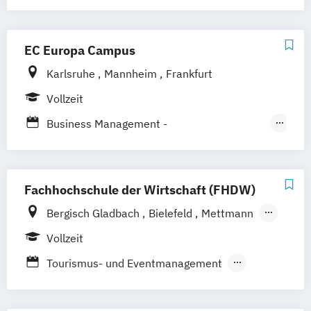
Freizeitmanagement
EC Europa Campus
Karlsruhe
Mannheim
Frankfurt
Vollzeit
Business Management -
Tourismusmanagement
Hotelmanagement und Eventmanagement
Fachhochschule der Wirtschaft (FHDW)
Gesundheitsmanagement - Gesundheits-
Bergisch Gladbach
Bielefeld
Mettmann
und Sporttourismus
Paderborn
Marburg
Vollzeit
Tourismus- und Eventmanagement
Tourismus- und Hotelmanagement