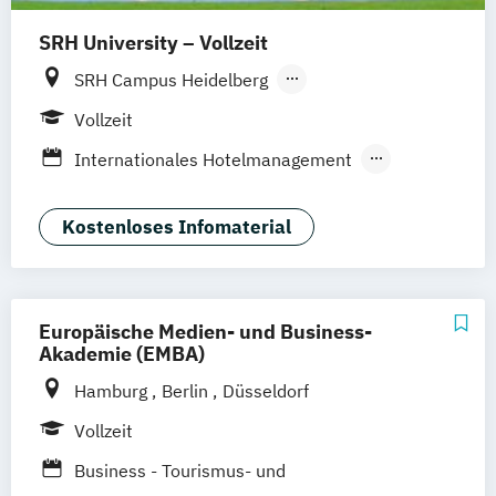
SRH University – Vollzeit
SRH Campus Heidelberg
SRH Campus Berlin
SRH Campus Bremen
Vollzeit
SRH Campus Bonn
SRH Campus Dresden
Internationales Hotelmanagement
SRH Campus Düsseldorf
Internationales Tourismus- und
SRH Campus Fürth
SRH Campus Gera
Eventmanagement
Kostenloses Infomaterial
SRH Campus Hamburg
SRH Campus Hamm
SRH Campus Heide
SRH Campus Karlsruhe
SRH Campus Köln
SRH Campus Leipzig
Europäische Medien- und Business-
Akademie (EMBA)
SRH Campus Leverkusen
SRH Campus München
Hamburg
Berlin
Düsseldorf
SRH Campus Stuttgart
bundesweit
Vollzeit
Business - Tourismus- und