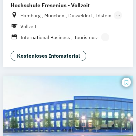
Hochschule Fresenius - Vollzeit
Hamburg
München
Düsseldorf
Idstein
Berlin
Frankfurt am Main
Köln
Vollzeit
Heidelberg
Wiesbaden
Wolfenbüttel
International Business
Tourismus-
Braunschweig
Erfurt
Hotel- und Eventmanagement
Kostenloses Infomaterial