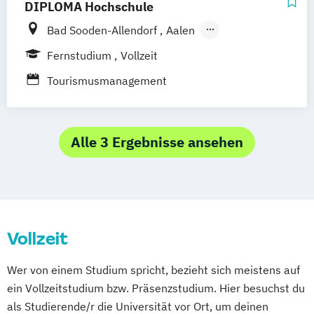
DIPLOMA Hochschule
Gesundheitsmanagement - Gesundheits-
Bad Sooden-Allendorf
Aalen
und Sporttourismus
Baden-Baden
Berlin
Bonn
Fernstudium
Vollzeit
Friedrichshafen
Hamburg
Hannover
Tourismusmanagement
Heilbronn
Kassel
Leipzig
Mannheim
München
Bochum
Kaiserslautern
Wiesbaden
Regenstauf
Dresden
Alle 3 Ergebnisse ansehen
Hoyerswerda
Magdeburg
Ostfildern
Schwentinental / Kiel
Stein / Nürnberg
Wuppertal
Prichsenstadt
Online-Campus
Heidelberg
Vollzeit
Wer von einem Studium spricht, bezieht sich meistens auf
ein Vollzeitstudium bzw. Präsenzstudium. Hier besuchst du
als Studierende/r die Universität vor Ort, um deinen