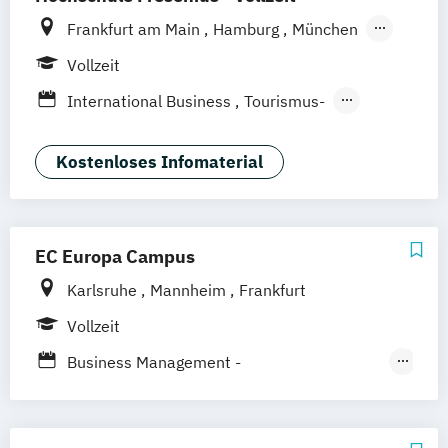
Frankfurt am Main
Hamburg
München
Düsseldorf
Idstein
Berlin
Köln
Vollzeit
Heidelberg
Wiesbaden
Wolfenbüttel
International Business
Tourismus-
Braunschweig
Erfurt
Hotel- und Eventmanagement
Kostenloses Infomaterial
EC Europa Campus
Karlsruhe
Mannheim
Frankfurt
Vollzeit
Business Management -
Tourismusmanagement
Hotelmanagement und Eventmanagement