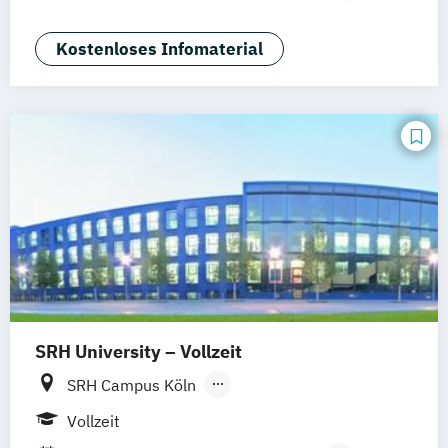
Braunschweig
Erfurt
Hotel- und Eventmanagement
Kostenloses Infomaterial
SRH University – Vollzeit
SRH Campus Köln
SRH Campus Heidelberg
Vollzeit
SRH Campus Berlin
SRH Campus Bremen