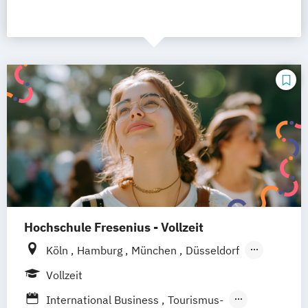
Hochschule Fresenius - Vollzeit
Köln
Hamburg
München
Düsseldorf
Idstein
Berlin
Frankfurt am Main
Vollzeit
Heidelberg
Wiesbaden
Wolfenbüttel
International Business
Tourismus-