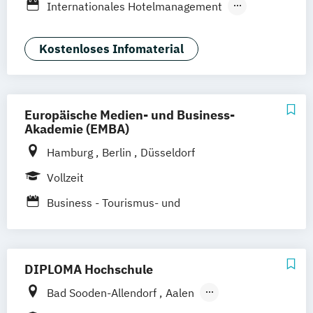
Internationales Hotelmanagement
SRH Campus Bonn
SRH Campus Dresden
Internationales Tourismus- und
SRH Campus Düsseldorf
Eventmanagement
Kostenloses Infomaterial
SRH Campus Fürth
SRH Campus Gera
SRH Campus Hamburg
SRH Campus Hamm
SRH Campus Heide
SRH Campus Karlsruhe
Europäische Medien- und Business-
Akademie (EMBA)
SRH Campus Leipzig
SRH Campus Leverkusen
Hamburg
Berlin
Düsseldorf
SRH Campus München
Vollzeit
SRH Campus Stuttgart
bundesweit
Business - Tourismus- und
Freizeitmanagement
DIPLOMA Hochschule
Bad Sooden-Allendorf
Aalen
Baden-Baden
Berlin
Bonn