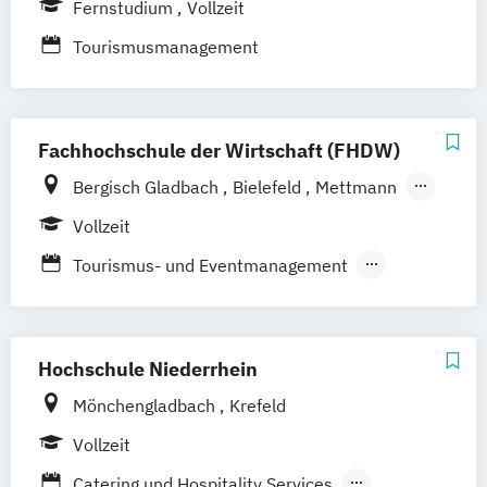
Fernstudium
Vollzeit
Friedrichshafen
Hamburg
Hannover
Tourismusmanagement
Heilbronn
Kassel
Leipzig
Mannheim
München
Bochum
Kaiserslautern
Wiesbaden
Regenstauf
Dresden
Fachhochschule der Wirtschaft (FHDW)
Hoyerswerda
Magdeburg
Ostfildern
Schwentinental / Kiel
Stein / Nürnberg
Bergisch Gladbach
Bielefeld
Mettmann
Wuppertal
Prichsenstadt
Paderborn
Marburg
Vollzeit
Online-Campus
Heidelberg
Tourismus- und Eventmanagement
Tourismus- und Hotelmanagement
Hochschule Niederrhein
Mönchengladbach
Krefeld
Vollzeit
Catering und Hospitality Services