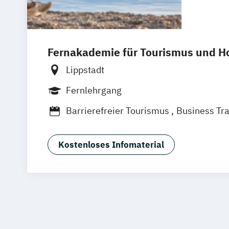
Fernakademie für Tourismus und Ho
Lippstadt
Fernlehrgang
Barrierefreier Tourismus
Business Tr
Destinationsmanagement
Kreatives Eventmanagement
Kreuzfah
Kostenloses Infomaterial
Krisen- und Beschwerdemanagement
Management von Freizeitanlagen und E
Personalmanagement
Reiseleitung
Social Media Manager:in
Spa- und Wellnessmanagement
Tourismusmanagement