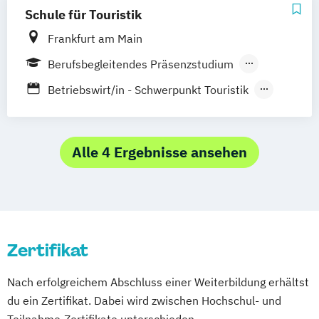
Schule für Touristik
Frankfurt am Main
Berufsbegleitendes Präsenzstudium
Vollzeit
Betriebswirt/in - Schwerpunkt Touristik
Berufsbegleitender Präsenzlehrgang
Fachwirt/-in m E-Commerce
Fernlehrgang
Gepr. Tourismusfachwirt/in (IHK)
Internationale/r Luftverkehrsassistent/-in
Alle 4 Ergebnisse ansehen
Internationale/r Touristikassistent/in
Luftverkehrskaufmann/-frau (IHK)
Servicekaufmann/-frau im Luftverkehr
(IHK)
Zertifikat
Staatlich gepr. Betriebswirt/-in -
Schwerpunkt Touristik
Nach erfolgreichem Abschluss einer Weiterbildung erhältst
Tourismusmanagement
du ein Zertifikat. Dabei wird zwischen Hochschul- und
Teilnahme-Zertifikate unterschieden.