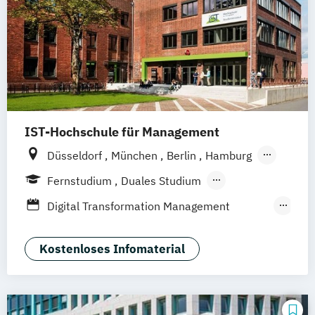
IST-Hochschule für Management
Düsseldorf
München
Berlin
Hamburg
Weil am Rhein
Frankfurt am Main
Essen
Fernstudium
Duales Studium
Stuttgart
Jena
Innsbruck
Linz
Fernlehrgang
Digital Transformation Management
(Schwerpunkt Tourismus- und
Hotelmanagement)
Kostenloses Infomaterial
Hospitality Controlling & Hotel Asset
Management
Hotel- und Tourismusmarketing