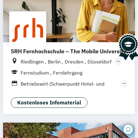
SRH Fernhochschule – The Mobile University
Riedlingen
Berlin
Dresden
Düsseldorf
Hamburg
Hannover
Köln
München
Fernstudium
Fernlehrgang
Stuttgart
Ellwangen
Zell
Leipzig
Betriebswirt (Schwerpunkt Hotel- und
Mannheim
Wertheim
Wien
Tourismusmanagement)
Frankfurt am Main
Hamm
Zürich
Fürth
Betriebswirtschaft und Hotelmanagement
Kostenloses Infomaterial