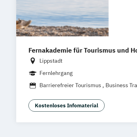
Fernakademie für Tourismus und Ho
Lippstadt
Fernlehrgang
Barrierefreier Tourismus
Business Tr
Destinationsmanagement
Kreatives Eventmanagement
Kreuzfah
Kostenloses Infomaterial
Krisen- und Beschwerdemanagement
Management von Freizeitanlagen und E
Personalmanagement
Reiseleitung
Social Media Manager:in