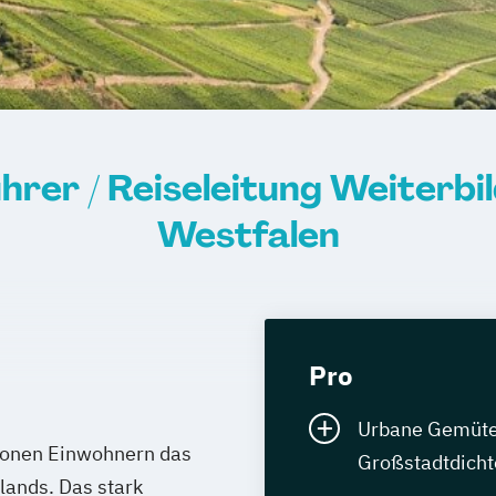
hrer / Reiseleitung Weiterbi
Westfalen
Pro
Urbane Gemüter 
lionen Einwohnern das
Großstadtdicht
ands. Das stark