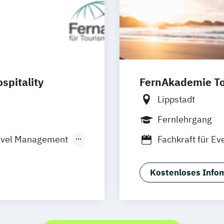
spitality
FernAkademie To
Lippstadt
Fernlehrgang
avel Management
Fachkraft für E
Fachkraft für K
rt-Experte:in
Fachkraft für Ve
Kostenloses Infom
Messe und Kon
rlebniswelten