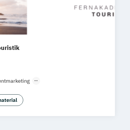
uristik
ventmarketing
ur- und Regionaltourismus
ranstaltung
aterial
gresswesen
Reiseleiter*in