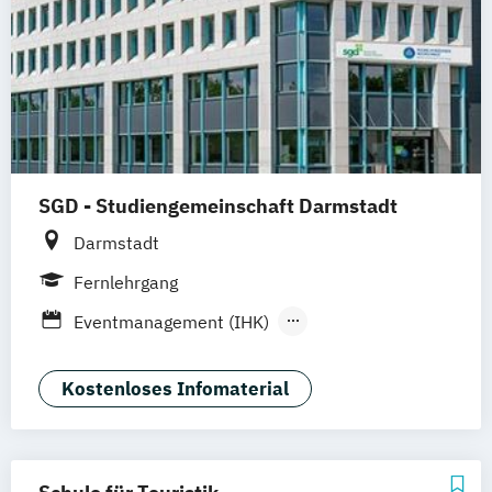
Housekeeping Management
Revenue Management
Tourism Consulting
Tourismus Management
Tourismusökonom (FH)
SGD - Studiengemeinschaft Darmstadt
Darmstadt
Fernlehrgang
Eventmanagement (IHK)
Gepr. Tourismusfachwirt/in (IHK)
Geprüfte/r Hotelbetriebswirt/in (SGD)
Kostenloses Infomaterial
Tourismusmanagement