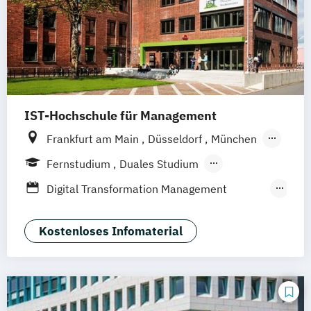
IST-Hochschule für Management
Frankfurt am Main
Düsseldorf
München
Berlin
Hamburg
Weil am Rhein
Essen
Fernstudium
Duales Studium
Stuttgart
Jena
Innsbruck
Linz
Fernlehrgang
Digital Transformation Management
(Schwerpunkt Tourismus- und
Hotelmanagement)
Kostenloses Infomaterial
Hospitality Controlling & Hotel Asset
Management
Hotel- und Tourismusmarketing
Hotelmarketing
Hotelökonom