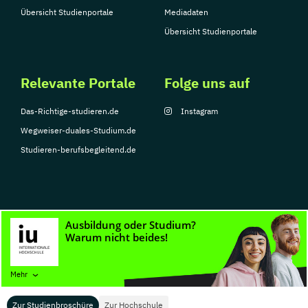
Übersicht Studienportale
Mediadaten
Übersicht Studienportale
Relevante Portale
Folge uns auf
Das-Richtige-studieren.de
Instagram
Wegweiser-duales-Studium.de
Studieren-berufsbegleitend.de
© Copyright 2026, TarGroup Media GmbH
Impressum
Datenschutzerklärung
Nutzungsbedingungen
Barrierefreihe
Mehr
Zur Studienbroschüre
Zur Hochschule