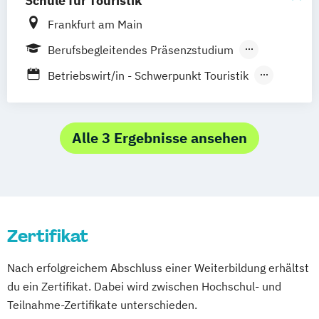
Schule für Touristik
Frankfurt am Main
Berufsbegleitendes Präsenzstudium
Vollzeit
Betriebswirt/in - Schwerpunkt Touristik
Berufsbegleitender Präsenzlehrgang
Fachwirt/-in m E-Commerce
Fernlehrgang
Gepr. Tourismusfachwirt/in (IHK)
Internationale/r Luftverkehrsassistent/-in
Alle 3 Ergebnisse ansehen
Internationale/r Touristikassistent/in
Luftverkehrskaufmann/-frau (IHK)
Servicekaufmann/-frau im Luftverkehr
(IHK)
Zertifikat
Staatlich gepr. Betriebswirt/-in -
Schwerpunkt Touristik
Nach erfolgreichem Abschluss einer Weiterbildung erhältst
Tourismusmanagement
du ein Zertifikat. Dabei wird zwischen Hochschul- und
Teilnahme-Zertifikate unterschieden.