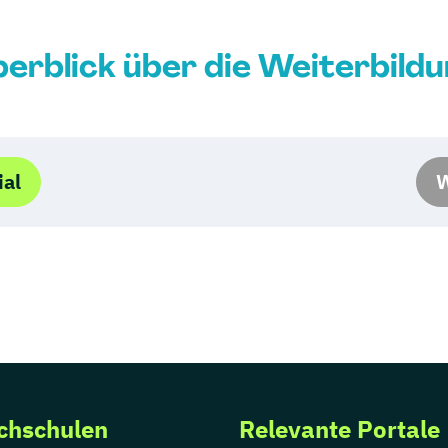
erblick über die Weiterbild
ial
W
chschulen
Relevante Portale