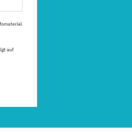
fomaterial
gt auf