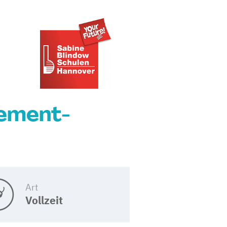
ement-
Art
Vollzeit