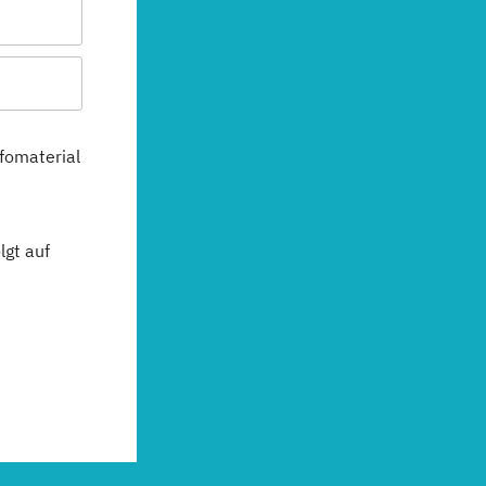
fomaterial
gt auf