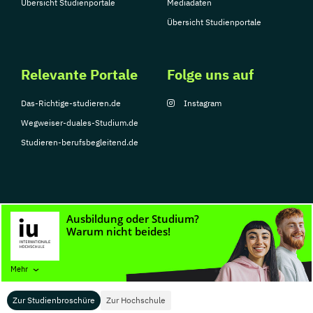
Übersicht Studienportale
Mediadaten
Übersicht Studienportale
Relevante Portale
Folge uns auf
Das-Richtige-studieren.de
Instagram
Wegweiser-duales-Studium.de
Studieren-berufsbegleitend.de
© Copyright 2026, TarGroup Media GmbH
Impressum
Datenschutzerklärung
Nutzungsbedingungen
Barrierefreihe
Mehr
Zur Studienbroschüre
Zur Hochschule