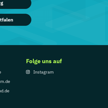
rg
tfalen
Folge uns auf
e
Instagram
um.de
nd.de