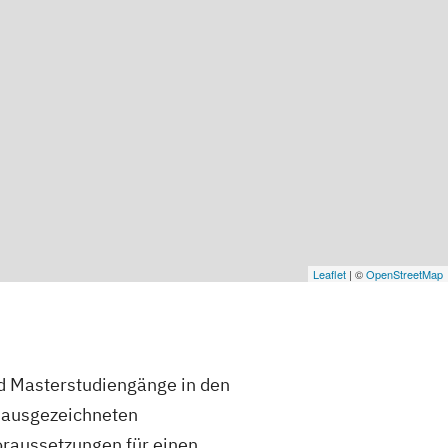
Leaflet
| ©
OpenStreetMap
nd Masterstudiengänge in den
t ausgezeichneten
oraussetzungen für einen