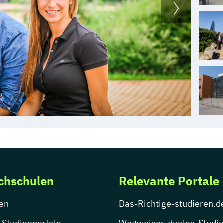
chschulen
Relevante Portale
en
Das-Richtige-studieren.d
 Studienportale
Wegweiser-duales-Studi