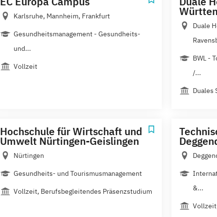
EC Europa Campus
Duale H
Württem
Karlsruhe, Mannheim, Frankfurt
Duale 
Gesundheitsmanagement - Gesundheits-
Ravensb
und...
BWL - T
Vollzeit
/...
Duales 
Hochschule für Wirtschaft und
Technis
Umwelt Nürtingen-Geislingen
Deggen
Nürtingen
Deggend
Gesundheits- und Tourismusmanagement
Interna
&...
Vollzeit, Berufsbegleitendes Präsenzstudium
Vollzei