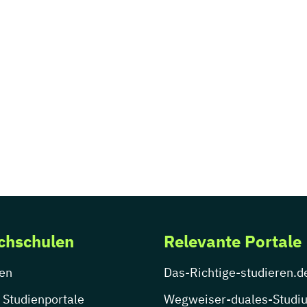
chschulen
Relevante Portale
en
Das-Richtige-studieren.d
 Studienportale
Wegweiser-duales-Studi