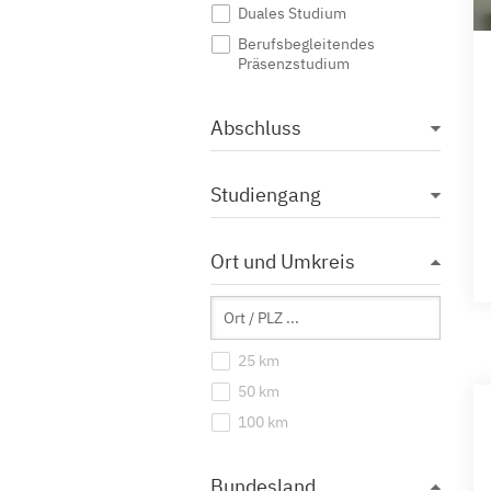
Duales Studium
Berufsbegleitendes
Präsenzstudium
Abschluss
Studiengang
Ort und Umkreis
25 km
50 km
100 km
Bundesland