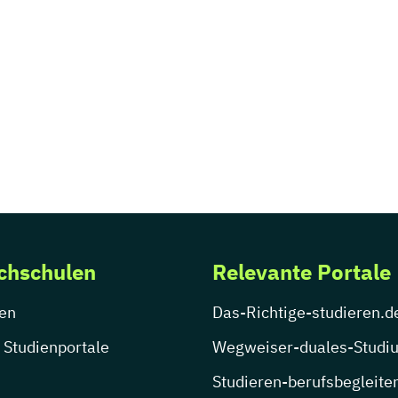
chschulen
Relevante Portale
en
Das-Richtige-studieren.d
 Studienportale
Wegweiser-duales-Studi
Studieren-berufsbegleite