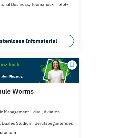
tional Business, Tourismus-, Hotel-
stenloses Infomaterial
hule Worms
fic Management – dual, Aviation...
t, Duales Studium, Berufsbegleitendes
zstudium