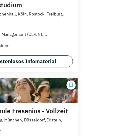
studium
chenhall, Köln, Rostock, Freiburg,
n Management (DE/EN),...
udium
stenloses Infomaterial
le Fresenius - Vollzeit
, München, Düsseldorf, Idstein,
.