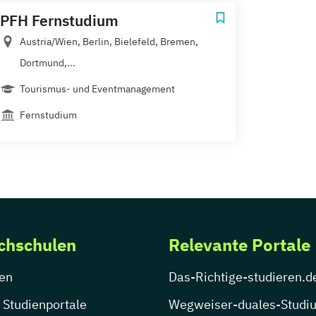
PFH Fernstudium
Austria/Wien, Berlin, Bielefeld, Bremen,
Dortmund,...
Tourismus- und Eventmanagement
Fernstudium
chschulen
Relevante Portale
en
Das-Richtige-studieren.d
 Studienportale
Wegweiser-duales-Studi