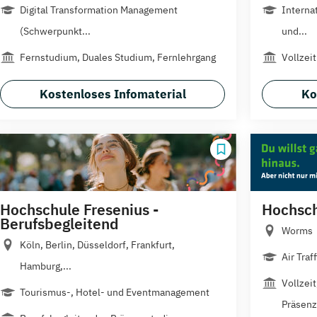
Digital Transformation Management
Interna
(Schwerpunkt...
und...
Fernstudium, Duales Studium, Fernlehrgang
Vollzeit
Kostenloses Infomaterial
Ko
Hochschule Fresenius -
Hochsc
Berufsbegleitend
Worms
Köln, Berlin, Düsseldorf, Frankfurt,
Air Traf
Hamburg,...
Vollzei
Tourismus-, Hotel- und Eventmanagement
Präsen