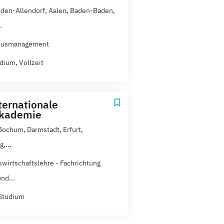
den-Allendorf, Aalen, Baden-Baden,
.
musmanagement
dium, Vollzeit
ternationale
akademie
 Bochum, Darmstadt, Erfurt,
,...
swirtschaftslehre - Fachrichtung
nd...
Studium