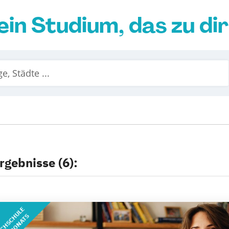
ein Studium, das zu di
rgebnisse (6):
CHSCHULE
DES MONATS