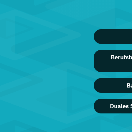
Berufsb
B
Duales 