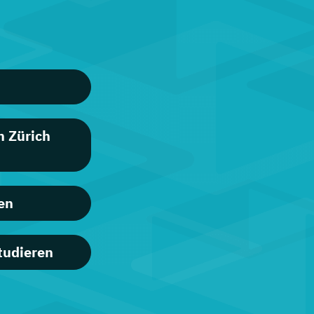
n Zürich
en
tudieren