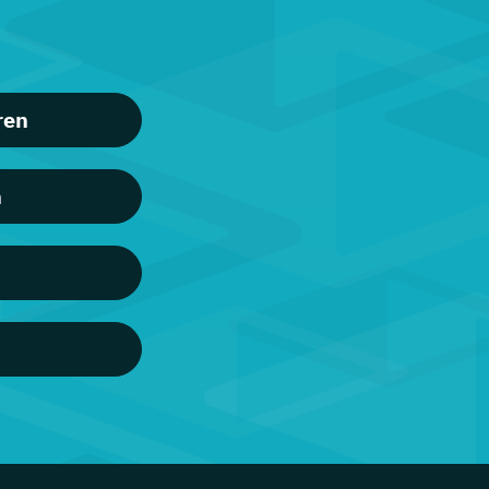
ren
n