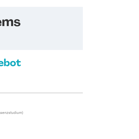
rems
ebot
äsenzstudium)