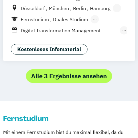
Düsseldorf
München
Berlin
Hamburg
Weil am Rhein
Frankfurt am Main
Essen
Fernstudium
Duales Studium
Stuttgart
Jena
Innsbruck
Linz
Fernlehrgang
Digital Transformation Management
(Schwerpunkt Tourismus- und
Hotelmanagement)
Kostenloses Infomaterial
Hospitality Controlling & Hotel Asset
Management
Hotel- und Tourismusmarketing
Alle 3 Ergebnisse ansehen
Hotelmarketing
Hotelökonom
Housekeeping Management
Revenue Management
Tourism Consulting
Fernstudium
Tourismus Management
Tourismusökonom (FH)
Mit einem Fernstudium bist du maximal flexibel, da du