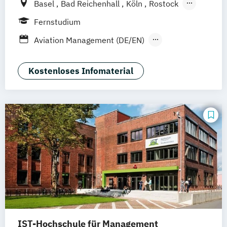
Basel
Bad Reichenhall
Köln
Rostock
Freiburg
Kiel
Frankfurt am Main
Fernstudium
Stuttgart
Dresden
Aachen
Bielefeld
Aviation Management (DE/EN)
Deggendorf
Karlsruhe
Kassel
Betriebswirtschaftslehre
Oberhausen
Offenbach
Saarbrücken
General Management
Kostenloses Infomaterial
Neu-Ulm
Graz
Innsbruck
Wien
Zürich
Tourismusmanagement
Augsburg
Freising
Friedrichshafen
Klagenfurt
Magdeburg
Münster
Trier
Würzburg
Chemnitz
Linz
deutschlandweit
IST-Hochschule für Management