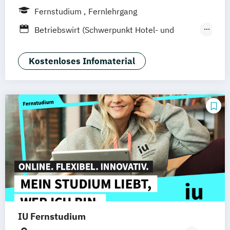
Hamburg
Hannover
Köln
München
Fernstudium
Fernlehrgang
Stuttgart
Ellwangen
Zell
Leipzig
Betriebswirt (Schwerpunkt Hotel- und
Mannheim
Wertheim
Wien
Tourismusmanagement)
Frankfurt am Main
Hamm
Zürich
Fürth
Betriebswirtschaft und Hotelmanagement
Kostenloses Infomaterial
IU Fernstudium