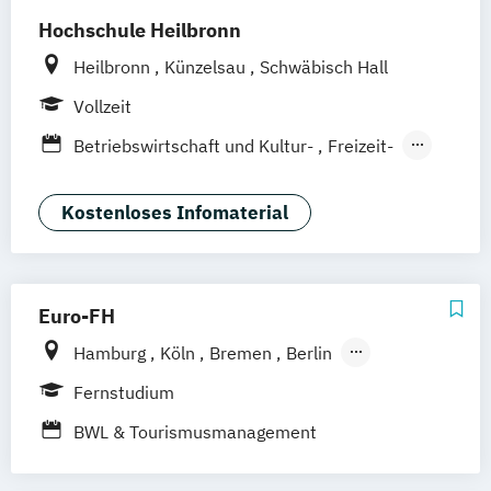
Hochschule Heilbronn
Heilbronn
Künzelsau
Schwäbisch Hall
Vollzeit
Betriebswirtschaft und Kultur-
Freizeit-
Sportmanagement
Hotel- und Restaurantmanagement
Kostenloses Infomaterial
(DE/EN)
Tourism Futures Studies (EN)
Tourismus und
Euro-FH
Nachhaltigkeitsmanagement (DE/EN)
Hamburg
Köln
Bremen
Berlin
Tourismusmanagement (DE/EN)
Göttingen
Frankfurt am Main
Leipzig
Fernstudium
München
Nürnberg
Stuttgart
BWL & Tourismusmanagement