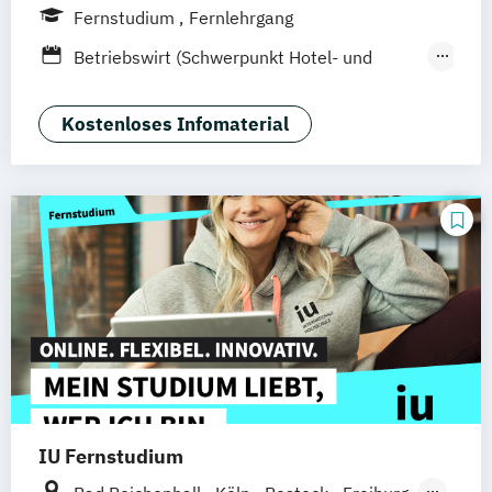
Hamburg
Hannover
Köln
München
Fernstudium
Fernlehrgang
Stuttgart
Ellwangen
Zell
Leipzig
Betriebswirt (Schwerpunkt Hotel- und
Mannheim
Wertheim
Wien
Tourismusmanagement)
Frankfurt am Main
Hamm
Zürich
Fürth
Betriebswirtschaft und Hotelmanagement
Kostenloses Infomaterial
IU Fernstudium