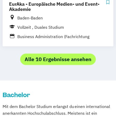
BWL - Tourismus
EurAka - Europäische Medien- und Event-
Hotellerie und Gastronomie /
Akademie
Freizeitwirtschaft
Baden-Baden
BWL - Tourismus
Vollzeit
Duales Studium
Hotellerie und Gastronomie / Hotel- und
Business Administration (Fachrichtung
Gastronomiemanagement
Hotel- und Tourismusmanagement)
BWL - Tourismus
Hotellerie und Gastronomie / Reiseverkehr
Alle 10 Ergebnisse ansehen
und Reisevertrieb
Bachelor
Mit dem Bachelor Studium erlangst du einen international
anerkannten Hochschulabschluss. Meistens ist ein