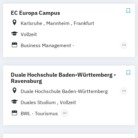
EC Europa Campus
Karlsruhe
Mannheim
Frankfurt
Vollzeit
Business Management -
Tourismusmanagement
Hotelmanagement und Eventmanagement
Duale Hochschule Baden-Württemberg -
Gesundheitsmanagement - Gesundheits-
Ravensburg
und Sporttourismus
Duale Hochschule Baden-Württemberg
Ravensburg
Duales Studium
Vollzeit
Duale Hochschule Baden-Württemberg
BWL - Tourismus
Ravensburg Campus Friedrichshafen
Hotellerie und Gastronomie / Destinations-
und Kurortemanagement