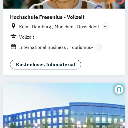
Hochschule Fresenius - Vollzeit
Köln
Hamburg
München
Düsseldorf
Idstein
Berlin
Frankfurt am Main
Vollzeit
Heidelberg
Wiesbaden
Wolfenbüttel
International Business
Tourismus-
Braunschweig
Erfurt
Hotel- und Eventmanagement
Kostenloses Infomaterial