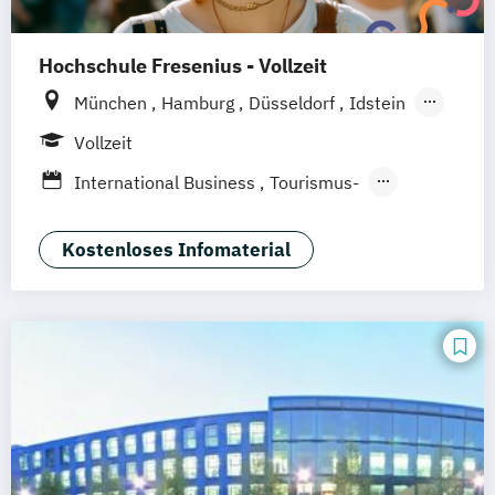
Hochschule Fresenius - Vollzeit
München
Hamburg
Düsseldorf
Idstein
Berlin
Frankfurt am Main
Köln
Vollzeit
Heidelberg
Wiesbaden
Wolfenbüttel
International Business
Tourismus-
Braunschweig
Erfurt
Hotel- und Eventmanagement
Kostenloses Infomaterial