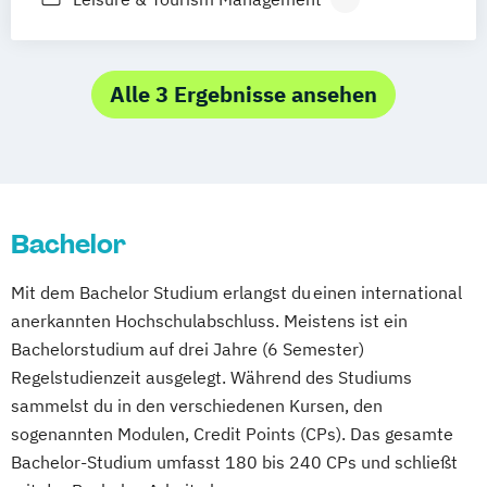
Schwerpunkt Leisure & Tourism
Management
Tourism & Hospitality Management
Alle 3 Ergebnisse ansehen
Bachelor
Mit dem Bachelor Studium erlangst du einen international
anerkannten Hochschulabschluss. Meistens ist ein
Bachelorstudium auf drei Jahre (6 Semester)
Regelstudienzeit ausgelegt. Während des Studiums
sammelst du in den verschiedenen Kursen, den
sogenannten Modulen, Credit Points (CPs). Das gesamte
Bachelor-Studium umfasst 180 bis 240 CPs und schließt