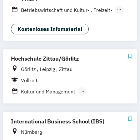
Betriebswirtschaft und Kultur-
Freizeit-
Sportmanagement
Hotel- und Restaurantmanagement
Kostenloses Infomaterial
(DE/EN)
Tourism Futures Studies (EN)
Tourismus und
Hochschule Zittau/Görlitz
Nachhaltigkeitsmanagement (DE/EN)
Görlitz
Leipzig
Zittau
Tourismusmanagement (DE/EN)
Vollzeit
Kultur und Management
Tourismusmanagement
International Business School (IBS)
Nürnberg