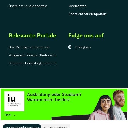
Übersicht Studienportale
Mediadaten
Übersicht Studienportale
Relevante Portale
Folge uns auf
Das-Richtige-studieren.de
Instagram
Wegweiser-duales-Studium.de
Studieren-berufsbegleitend.de
© Copyright 2026, TarGroup Media GmbH
Impressum
Datenschutzerklärung
Nutzungsbedingungen
Barrierefreihe
Mehr
Zur Studienbroschüre
Zur Hochschule