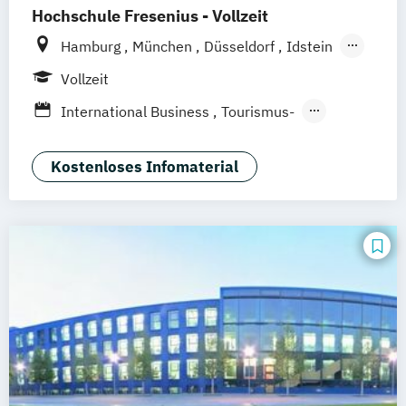
Hochschule Fresenius - Vollzeit
Hamburg
München
Düsseldorf
Idstein
Berlin
Frankfurt am Main
Köln
Vollzeit
Heidelberg
Wiesbaden
Wolfenbüttel
International Business
Tourismus-
Braunschweig
Erfurt
Hotel- und Eventmanagement
Kostenloses Infomaterial