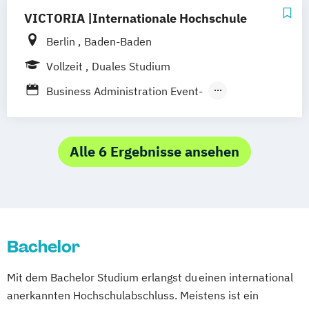
VICTORIA |Internationale Hochschule
Berlin
Baden-Baden
Vollzeit
Duales Studium
Business Administration Event-
Messe- und Kongressmanagement
Business Administration Hotel- und
Tourismusmanagement
Alle 6 Ergebnisse ansehen
Bachelor
Mit dem Bachelor Studium erlangst du einen international
anerkannten Hochschulabschluss. Meistens ist ein