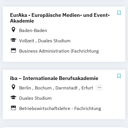
Hotelmanagement und Eventmanagement
EurAka - Europäische Medien- und Event-
Gesundheitsmanagement - Gesundheits-
Akademie
und Sporttourismus
Baden-Baden
Vollzeit
Duales Studium
Business Administration (Fachrichtung
Hotel- und Tourismusmanagement)
iba – Internationale Berufsakademie
Berlin
Bochum
Darmstadt
Erfurt
Hamburg
Heidelberg
Kassel
Köln
Duales Studium
Leipzig
München
Nürnberg
Münster
Betriebswirtschaftslehre - Fachrichtung
Online-Campus
Hotel- und Tourismusmanagement