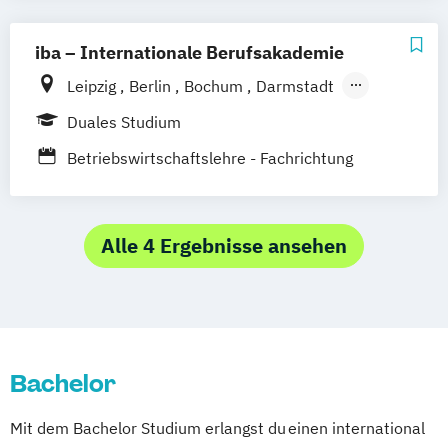
Ludwigshafen/Diez
München
Nürnberg
iba – Internationale Berufsakademie
Online-Fernstudium
Regensburg
Stade
Stuttgart
Köln
Leipzig
Berlin
Bochum
Darmstadt
Offenbach bei Frankfurt am Main
Erfurt
Hamburg
Heidelberg
Kassel
Duales Studium
Schwarzheide/Oberspreewald-Lausitz bei
Köln
München
Nürnberg
Münster
Betriebswirtschaftslehre - Fachrichtung
Dresden
Online-Campus
Hotel- und Tourismusmanagement
Alle 4 Ergebnisse ansehen
Bachelor
Mit dem Bachelor Studium erlangst du einen international