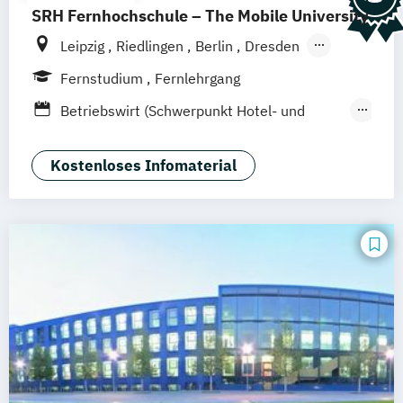
SRH Fernhochschule – The Mobile University
Leipzig
Riedlingen
Berlin
Dresden
Düsseldorf
Hamburg
Hannover
Köln
Fernstudium
Fernlehrgang
München
Stuttgart
Ellwangen
Zell
Betriebswirt (Schwerpunkt Hotel- und
Mannheim
Wertheim
Wien
Tourismusmanagement)
Frankfurt am Main
Hamm
Zürich
Fürth
Betriebswirtschaft und Hotelmanagement
Kostenloses Infomaterial