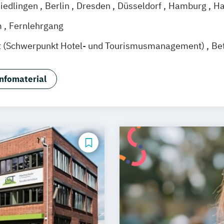
iedlingen
Berlin
Dresden
Düsseldorf
Hamburg
Ha
g
Mannheim
Wertheim
Wien
Frankfurt am Main
H
m
Fernlehrgang
t (Schwerpunkt Hotel- und Tourismusmanagement)
Be
nfomaterial