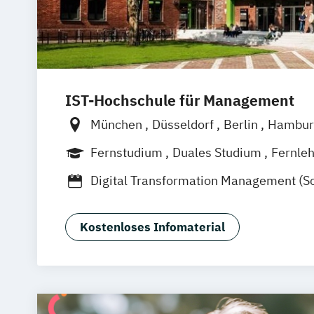
IST-Hochschule für Management
München
Düsseldorf
Berlin
Hambur
Weil am Rhein
Frankfurt am Main
Es
Fernstudium
Duales Studium
Fernle
Jena
Innsbruck
Linz
Digital Transformation Management (S
Tourismus- und Hotelmanagement)
Hospitality Controlling & Hotel Asset
Kostenloses Infomaterial
Hotel- und Tourismusmarketing
Hotel
Hotelökonom
Housekeeping Manage
Revenue Management
Tourism Consu
Tourismus Management
Tourismusök