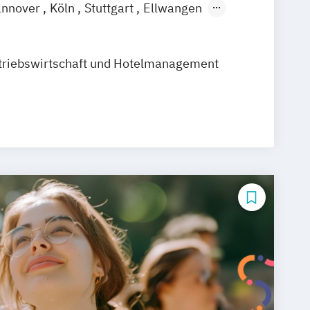
nnover
Köln
Stuttgart
Ellwangen
amm
Zürich
Fürth
triebswirtschaft und Hotelmanagement