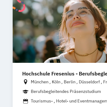
Hochschule Fresenius - Berufsbegl
München
Köln
Berlin
Düsseldorf
F
Hamburg
Idstein
Wiesbaden
Onlin
Berufsbegleitendes Präsenzstudium
Osnabrück
Oldenburg
Hannover
Do
Tourismus-
Hotel- und Eventmanage
Stuttgart
Braunschweig