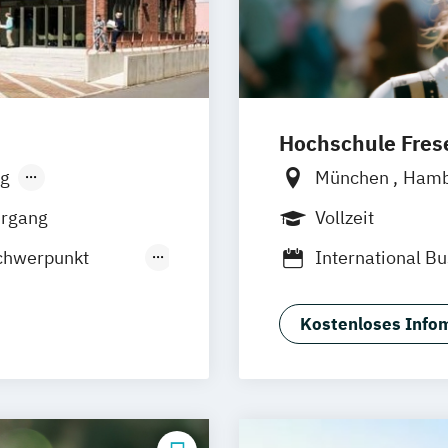
Hochschule Frese
g
München
Ham
sen
Stuttgart
Frankfurt am M
hrgang
Vollzeit
Wolfenbüttel
B
chwerpunkt
International B
Hotel- und Eve
 Management
Kostenloses Infom
marketing
ment
lting
onom (FH)