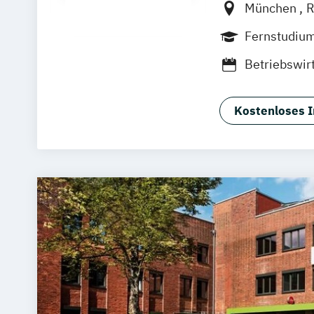
München
R
Zell
Leipzi
Fernstudiu
Betriebswir
Kostenloses I