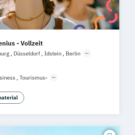
nius - Vollzeit
burg
Düsseldorf
Idstein
Berlin
ain
Köln
Heidelberg
Wiesbaden
raunschweig
Erfurt
usiness
Tourismus-
ntmanagement
aterial