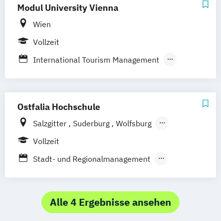
Business Administration - Tourismus
Modul University Vienna
Business Administration Tourism &
Wien
Hospitality Management
Vollzeit
International Tourism Management
Tourism and Eventmanagement
Tourism
Hotel Management and Operations
Ostfalia Hochschule
Salzgitter
Suderburg
Wolfsburg
Wolfenbüttel
Vollzeit
Stadt- und Regionalmanagement
Tourismusmanagement
Alle 4 Ergebnisse ansehen