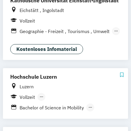
Katholische Universität Eichstätt-Ingolstadt
Eichstätt
Ingolstadt
Vollzeit
Geographie - Freizeit
Tourismus
Umwelt
Tourismus und nachhaltige
Regionalentwicklung – Management und
Kostenloses Infomaterial
Geographie
Hochschule Luzern
Luzern
Vollzeit
Berufsbegleitendes Präsenzstudium
Bachelor of Science in Mobility
Berufsbegleitender Präsenzlehrgang
Data Science and Economics (MDSE)
Business Administration - Tourism