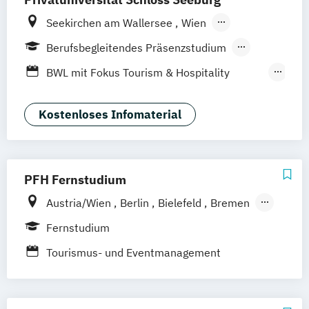
Seekirchen am Wallersee
Wien
Innsbruck
Graz
Linz
Südtirol
online
Berufsbegleitendes Präsenzstudium
Fernstudium
Duales Studium
Vollzeit
BWL mit Fokus Tourism & Hospitality
Management
MBA in General Management (120 CP)
Kostenloses Infomaterial
Master of Business Administration (60 CP)
Sport- und Eventmanagement
PFH Fernstudium
Austria/Wien
Berlin
Bielefeld
Bremen
Dortmund
Düsseldorf/Ratingen
Erfurt
Fernstudium
Freiburg
Friedrichshafen
Göttingen
Tourismus- und Eventmanagement
Hamburg
Hannover
Kaiserslautern/Kusel
Kiel
Leipzig
Ludwigshafen/Diez
München
Nürnberg