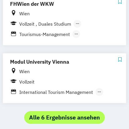
FHWien der WKW
Online-Fernstudium
Regensburg
Stade
Stuttgart
Köln
Wien
Offenbach bei Frankfurt am Main
Vollzeit
Duales Studium
Schwarzheide/Oberspreewald-Lausitz bei
Berufsbegleitendes Präsenzstudium
Tourismus-Management
Dresden
Urban Tourism & Visitor Economy
Management
Modul University Vienna
Wien
Vollzeit
International Tourism Management
Tourism and Eventmanagement
Tourism
Hotel Management and Operations
Alle 6 Ergebnisse ansehen