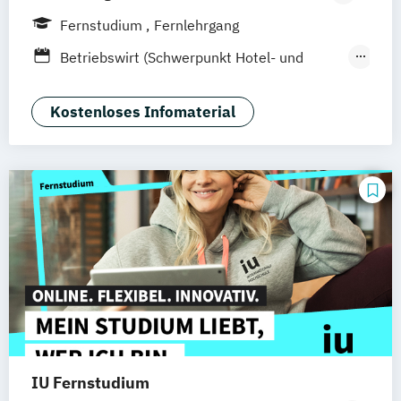
Hamburg
Hannover
Köln
München
Fernstudium
Fernlehrgang
Stuttgart
Ellwangen
Zell
Leipzig
Betriebswirt (Schwerpunkt Hotel- und
Mannheim
Wertheim
Wien
Tourismusmanagement)
Frankfurt am Main
Hamm
Zürich
Fürth
Betriebswirtschaft und Hotelmanagement
Kostenloses Infomaterial
IU Fernstudium