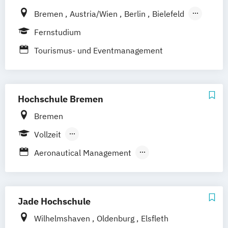
Bremen
Austria/Wien
Berlin
Bielefeld
Dortmund
Düsseldorf/Ratingen
Erfurt
Fernstudium
Freiburg
Friedrichshafen
Göttingen
Tourismus- und Eventmanagement
Hamburg
Hannover
Kaiserslautern/Kusel
Kiel
Leipzig
Ludwigshafen/Diez
München
Nürnberg
Hochschule Bremen
Online-Fernstudium
Regensburg
Stade
Stuttgart
Köln
Bremen
Offenbach bei Frankfurt am Main
Vollzeit
Schwarzheide/Oberspreewald-Lausitz bei
Berufsbegleitendes Präsenzstudium
Aeronautical Management
Dresden
Angewandte Freizeitwissenschaft
International Tourism Management
Kulturmanagement
Jade Hochschule
Luftfahrtsystemtechnik und -management
Wilhelmshaven
Oldenburg
Elsfleth
Tourismusmanagement