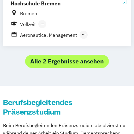
Hochschule Bremen
Bremen
Vollzeit
Berufsbegleitendes Präsenzstudium
Aeronautical Management
Angewandte Freizeitwissenschaft
International Tourism Management
Kulturmanagement
Alle 2 Ergebnisse ansehen
Luftfahrtsystemtechnik und -management
Tourismusmanagement
Berufsbegleitendes
Präsenzstudium
Beim Berufsbegleitenden Präsenzstudium absolvierst du
während deiner Arbeit ein Studium. Dementsprechend