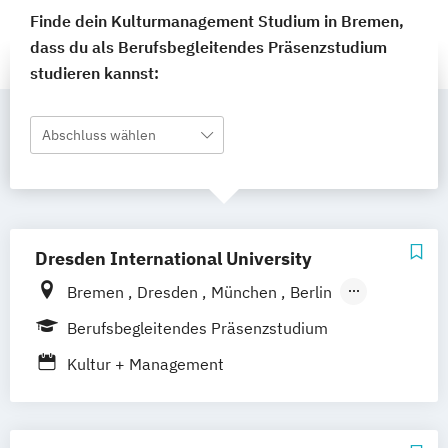
Finde dein Kulturmanagement Studium in Bremen,
dass du als Berufsbegleitendes Präsenzstudium
studieren kannst:
Abschluss wählen
Dresden International University
Bremen
Dresden
München
Berlin
Hamburg
Leipzig
Nürnberg
Köln
Berufsbegleitendes Präsenzstudium
Stuttgart
Straubing
Kultur + Management