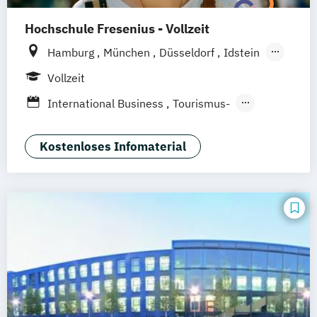
Hochschule Fresenius - Vollzeit
Hamburg
München
Düsseldorf
Idstein
Berlin
Frankfurt am Main
Köln
Vollzeit
Heidelberg
Wiesbaden
Wolfenbüttel
International Business
Tourismus-
Braunschweig
Erfurt
Hotel- und Eventmanagement
Kostenloses Infomaterial