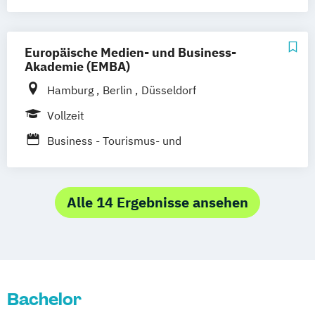
Kaiserslautern/Kusel
Kiel
Leipzig
Ludwigshafen/Diez
München
Nürnberg
Europäische Medien- und Business-
Online-Fernstudium
Regensburg
Stade
Akademie (EMBA)
Stuttgart
Köln
Hamburg
Berlin
Düsseldorf
Offenbach bei Frankfurt am Main
Schwarzheide/Oberspreewald-Lausitz bei
Vollzeit
Dresden
Business - Tourismus- und
Freizeitmanagement
Alle 14 Ergebnisse ansehen
Bachelor