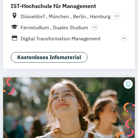
IST-Hochschule für Management
Düsseldorf
München
Berlin
Hamburg
Weil am Rhein
Frankfurt am Main
Essen
Fernstudium
Duales Studium
Stuttgart
Jena
Innsbruck
Linz
Fernlehrgang
Digital Transformation Management
(Schwerpunkt Tourismus- und
Hotelmanagement)
Kostenloses Infomaterial
Hospitality Controlling & Hotel Asset
Management
Hotel- und Tourismusmarketing
Hotelmarketing
Hotelökonom
Housekeeping Management
Revenue Management
Tourism Consulting
Tourismus Management
Tourismusökonom (FH)