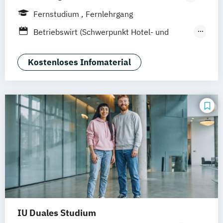
Hamburg
Hannover
Köln
München
Fernstudium
Fernlehrgang
Stuttgart
Ellwangen
Zell
Leipzig
Betriebswirt (Schwerpunkt Hotel- und
Mannheim
Wertheim
Wien
Tourismusmanagement)
Frankfurt am Main
Hamm
Zürich
Fürth
Betriebswirtschaft und Hotelmanagement
Kostenloses Infomaterial
IU Duales Studium