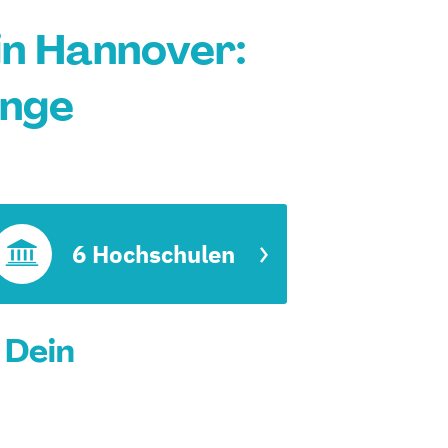
n Hannover:
änge
6 Hochschulen
 Dein