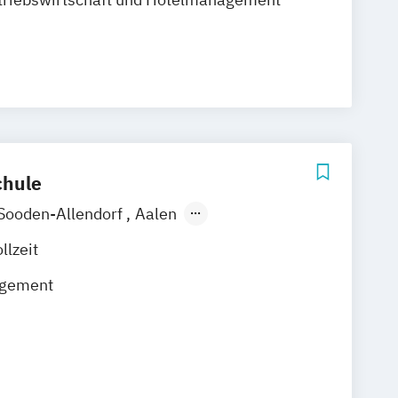
hule
Sooden-Allendorf
Aalen
Berlin
Bonn
Friedrichshafen
llzeit
bronn
Kassel
Leipzig
Mannheim
gement
hum
Kaiserslautern
Wiesbaden
esden
Hoyerswerda
Magdeburg
entinental / Kiel
Stein / Nürnberg
chsenstadt
Online-Campus
Heidelberg