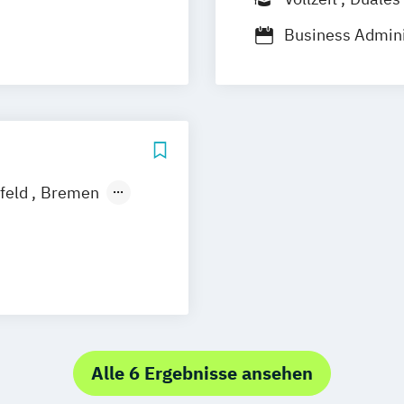
Business Admini
Eventmanagem
efeld
Bremen
t
Freiburg
rg
de
Stuttgart
n
bei Dresden
Alle 6 Ergebnisse ansehen