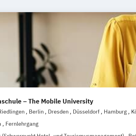
schule – The Mobile University
Riedlingen
Berlin
Dresden
Düsseldorf
Hamburg
K
g
Mannheim
Wertheim
Wien
Frankfurt am Main
H
m
Fernlehrgang
t (Schwerpunkt Hotel- und Tourismusmanagement)
Be