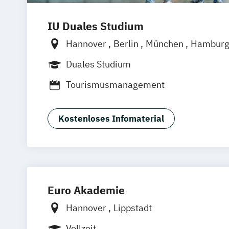
IU Duales Studium
Hannover
Berlin
München
Hambur
Frankfurt am Main
Düsseldorf
Brem
Duales Studium
Nürnberg
Dortmund
Mannheim
Lei
Tourismusmanagement
Online-Campus
Augsburg
Bielefeld
Dresden
Duisburg
Karlsruhe
Köln
Stuttgart
Aachen
deutschlandweit
B
Kostenloses Infomaterial
Euro Akademie
Hannover
Lippstadt
Vollzeit