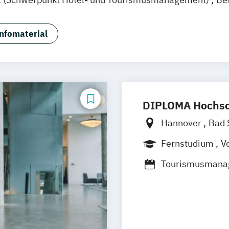
nfomaterial
DIPLOMA Hochsc
Hannover
Bad 
Baden-Baden
Fernstudium
Vo
Hamburg
Heil
Tourismusmana
München
Boc
Regenstauf
Dr
Ostfildern
Schw
Wuppertal
Pri