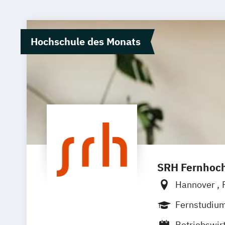
Hochschule des Monats
SRH Fernhoch
Hannover
Zell
Leipzi
Fernstudiu
Betriebswir