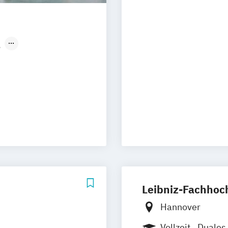
g
en
Erfurt
pzig
Braunschweig
Mainz
Münster
onn
Leibniz-Fachhoc
Hannover
Vollzeit
Duales