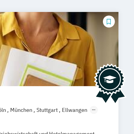
öln
München
Stuttgart
Ellwangen
amm
Zürich
Fürth
triebswirtschaft und Hotelmanagement