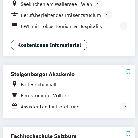
Seekirchen am Wallersee
Wien
Innsbruck
Graz
Linz
Südtirol
online
Berufsbegleitendes Präsenzstudium
Fernstudium
Duales Studium
Vollzeit
BWL mit Fokus Tourism & Hospitality
Management
MBA in General Management (120 CP)
Kostenloses Infomaterial
Master of Business Administration (60 CP)
Sport- und Eventmanagement
Steigenberger Akademie
Bad Reichenhall
Fernstudium
Vollzeit
Assistent/in für Hotel- und
Tourismusmanagement
Internationale/r Touristikassistent/in
Staatlich gepr. Assistent/in für Hotel- und
Fachhochschule Salzburg