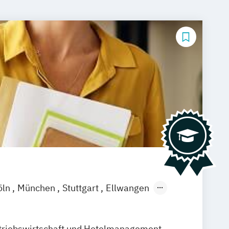
öln
München
Stuttgart
Ellwangen
amm
Zürich
Fürth
triebswirtschaft und Hotelmanagement