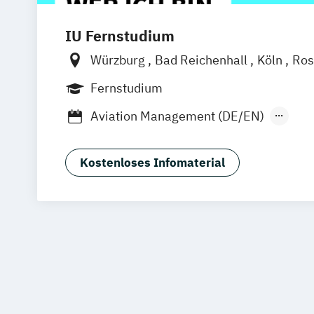
IU Fernstudium
Würzburg
Bad Reichenhall
Köln
Ros
Kiel
Frankfurt am Main
Stuttgart
Dr
Fernstudium
Basel
Bielefeld
Deggendorf
Karlsr
Aviation Management (DE/EN)
Oberhausen
Offenbach
Saarbrücken
Betriebswirtschaftslehre
General Ma
Graz
Innsbruck
Wien
Zürich
Augsb
Tourismusmanagement
Friedrichshafen
Klagenfurt
Magdebu
Kostenloses Infomaterial
Trier
Chemnitz
Linz
deutschlandwei