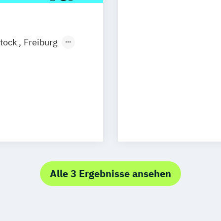
tock
Freiburg
esden
Aachen
uhe
Kassel
Neu-Ulm
nagement
urg
Freising
rg
Münster
t
Alle 3 Ergebnisse ansehen