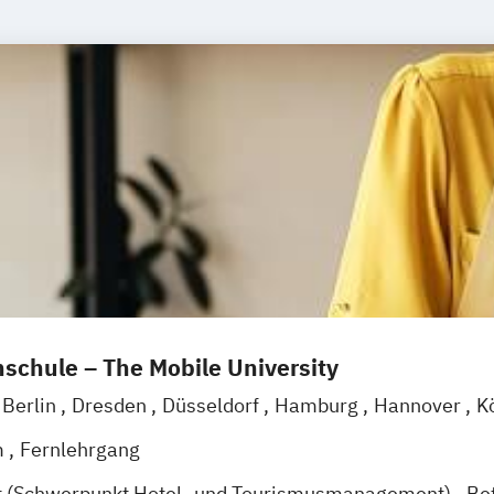
schule – The Mobile University
Berlin
Dresden
Düsseldorf
Hamburg
Hannover
K
g
Mannheim
Wertheim
Wien
Frankfurt am Main
H
m
Fernlehrgang
t (Schwerpunkt Hotel- und Tourismusmanagement)
Be