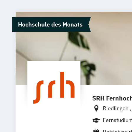
Hochschule des Monats
SRH Fernhoch
Riedlingen
Zell
Leipzi
Fernstudiu
Betriebswir