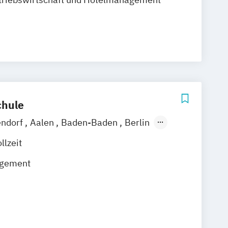
hule
endorf
Aalen
Baden-Baden
Berlin
hshafen
Hamburg
Hannover
llzeit
el
Leipzig
Mannheim
München
gement
rslautern
Wiesbaden
Regenstauf
rswerda
Magdeburg
Ostfildern
/ Kiel
Stein / Nürnberg
Wuppertal
Online-Campus
Heidelberg