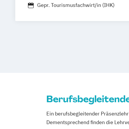
Gepr. Tourismusfachwirt/in (IHK)
Mönchengladbach
Siegen
Wiesbade
Frankfurt am Main
Mannheim
Karlsr
Augsburg
München
Berufsbegleitend
Ein berufsbegleitender Präsenzlehrg
Dementsprechend finden die Lehrv