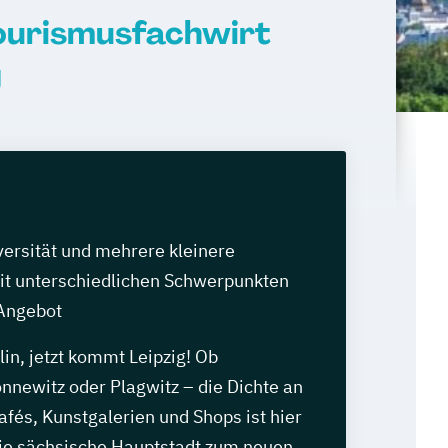
ourismusfachwirt
g
versität und mehrere kleinere
t unterschiedlichen Schwerpunkten
 Angebot
in, jetzt kommt Leipzig! Ob
nnewitz oder Plagwitz – die Dichte an
afés, Kunstgalerien und Shops ist hier
die sächsische Hauptstadt zum neuen