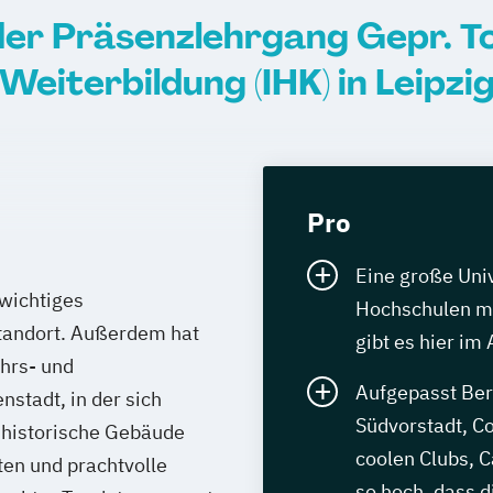
der Präsenzlehrgang Gepr. T
Weiterbildung (IHK) in Leipzi
Pro
Eine große Uni
 wichtiges
Hochschulen mi
andort. Außerdem hat
gibt es hier im
hrs- und
Aufgepasst Berl
nstadt, in der sich
Südvorstadt, Co
 historische Gebäude
coolen Clubs, C
ten und prachtvolle
so hoch, dass 