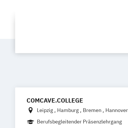
COMCAVE.COLLEGE
Leipzig
Hamburg
Bremen
Hannove
Dresden
Nürnberg
Münster
Dortmu
Berufsbegleitender Präsenzlehrgang
Essen
Duisburg
Düsseldorf
Köln