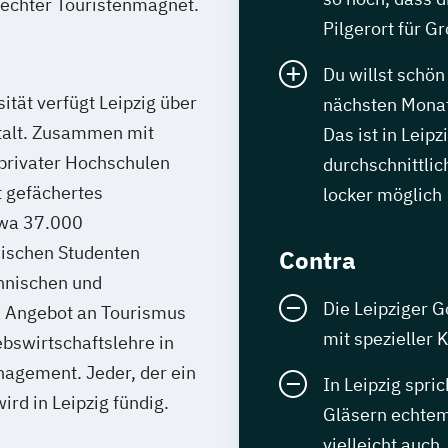
 echter Touristenmagnet.
Pilgerort für G
Du willst schön
ität verfügt Leipzig über
nächsten Monat
stalt. Zusammen mit
Das ist in Leip
 privater Hochschulen
durchschnittli
t gefächertes
locker möglich
twa 37.000
dischen Studenten
Contra
hnischen und
Die Leipziger G
as Angebot an Tourismus
mit spezieller
bswirtschaftslehre in
agement. Jeder, der ein
In Leipzig spri
rd in Leipzig fündig.
Gläsern echtem
vielleicht auch