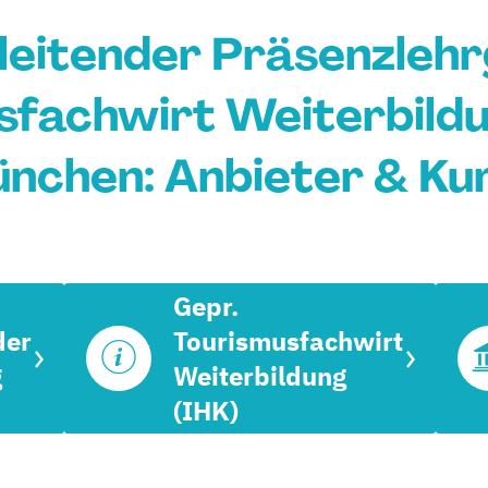
leitender Präsenzlehr
fachwirt Weiterbildun
nchen: Anbieter & Ku
Gepr.
der
Tourismusfachwirt
g
Weiterbildung
(IHK)