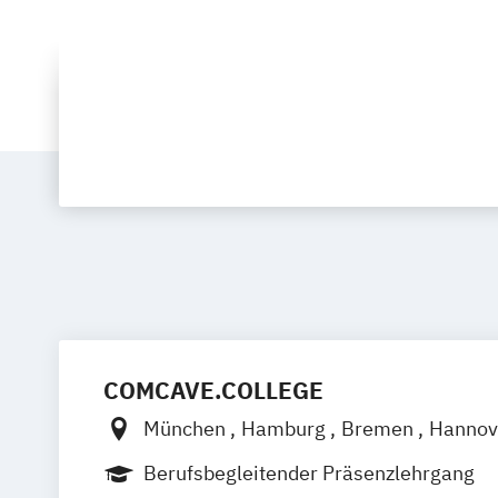
COMCAVE.COLLEGE
München
Hamburg
Bremen
Hannov
Leipzig
Dresden
Nürnberg
Münster
Berufsbegleitender Präsenzlehrgang
Bochum
Essen
Duisburg
Düsseldor