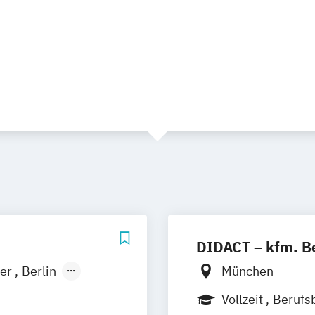
DIDACT – kfm. B
er
Berlin
München
Dortmund
Vollzeit
Berufs
f
Köln