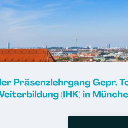
der Präsenzlehrgang Gepr. T
eiterbildung (IHK) in Münch