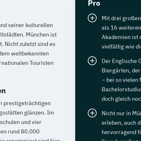
Pro
Mit drei große
nd seiner kulturellen
als 16 weiteren
ltstädten. München ist
Akademien ist 
. Nicht zuletzt sind es
vielfältig wie 
 dem weltbekannten
Der Englische G
ernationalen Touristen
Biergärten, de
– bei so vielen
en
Bachelorstudium
doch gleich noc
n prestigeträchtigen
gsstätten glänzen. Im
Nicht nur in M
chulen und vier
erleben, auch 
nen rund 80.000
hervorragend f
rs renommiert sind hier