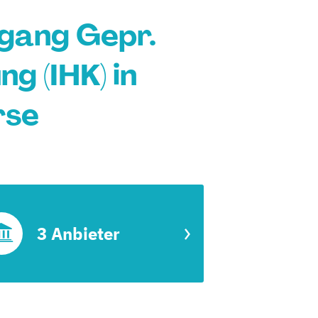
gang Gepr.
g (IHK) in
rse
3 Anbieter