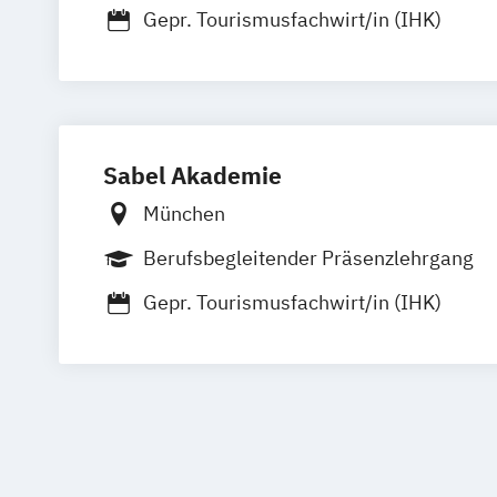
Gepr. Tourismusfachwirt/in (IHK)
Mönchengladbach
Siegen
Wiesbade
Frankfurt am Main
Mannheim
Karlsr
Augsburg
Sabel Akademie
München
Berufsbegleitender Präsenzlehrgang
Gepr. Tourismusfachwirt/in (IHK)