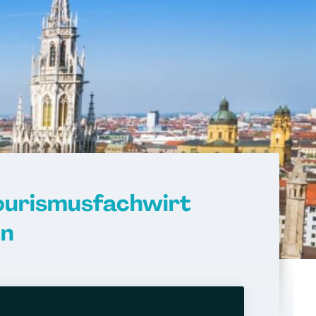
ourismusfachwirt
en