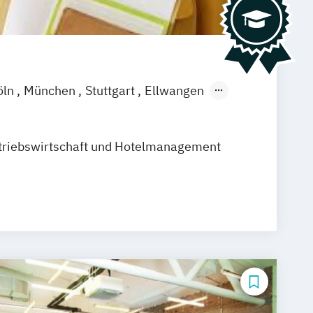
öln
München
Stuttgart
Ellwangen
amm
Zürich
Fürth
triebswirtschaft und Hotelmanagement