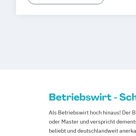
Hotel- und Tourismusmarketing
Hotel
Hotelökonom
Housekeeping Manage
Revenue Management
Tourism Consu
Tourismus Management
Tourismusök
Betriebswirt - S
Als Betriebswirt hoch hinaus! Der 
oder Master und verspricht dements
beliebt und deutschlandweit anerka