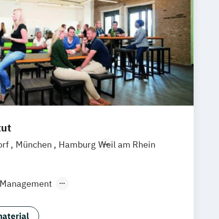
tut
orf
München
Hamburg
Weil am Rhein
l Management
anagement
F&B Manager:in
ismusfachwirt:in (IHK)
aterial