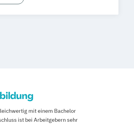
s in der Hotellerie
ourismus
undheitstourismus
bswirt:in
Tourismusmarketing
ft
bildung
gleichwertig mit einem Bachelor
hluss ist bei Arbeitgebern sehr