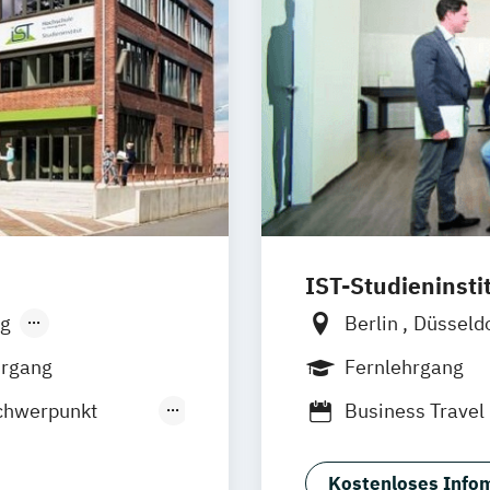
IST-Studieninsti
g
Berlin
Düsseld
sen
Stuttgart
hrgang
Fernlehrgang
chwerpunkt
Business Trave
Destinationsm
 Management
Geprüfte:r Tour
Kostenloses Infom