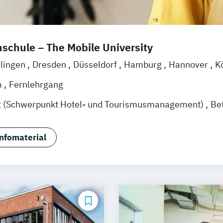
schule – The Mobile University
lingen
Dresden
Düsseldorf
Hamburg
Hannover
K
g
Mannheim
Wertheim
Wien
Frankfurt am Main
H
m
Fernlehrgang
t (Schwerpunkt Hotel- und Tourismusmanagement)
Be
nfomaterial