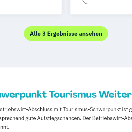
marketing
Human Ressource
ment
Nachhaltiger T
lting
Sport- und Ges
onom (FH)
Tourismusbetrie
Alle 3 Ergebnisse ansehen
Touristikfachkra
chwerpunkt Tourismus Weiter
Betriebswirt-Abschluss mit Tourismus-Schwerpunkt ist 
prechend gute Aufstiegschancen. Der Betriebswirt-Absc
nnt.