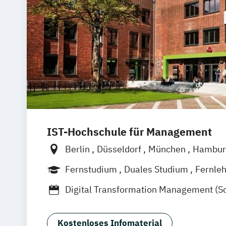
IST-Hochschule für Management
Berlin
Düsseldorf
München
Hambur
Weil am Rhein
Frankfurt am Main
Es
Fernstudium
Duales Studium
Fernle
Jena
Innsbruck
Linz
Digital Transformation Management (S
Tourismus- und Hotelmanagement)
Hospitality Controlling & Hotel Asset
Kostenloses Infomaterial