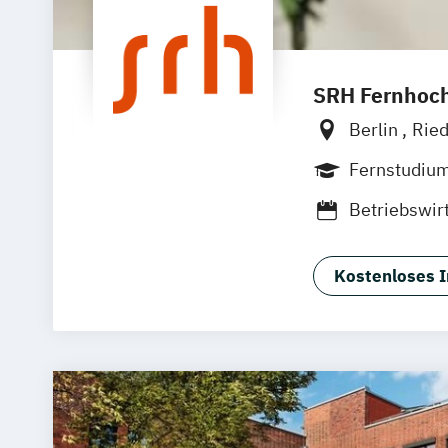
SRH Fernhoch
Berlin
Ried
Zell
Leipzi
Fernstudiu
Betriebswir
Kostenloses I