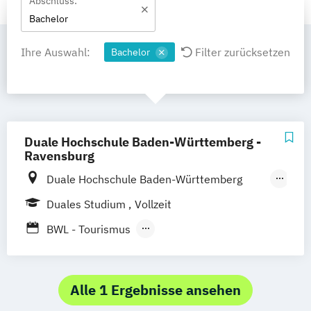
Abschluss:
Bachelor
Ihre Auswahl:
Filter zurücksetzen
Bachelor
Duale Hochschule Baden-Württemberg -
Ravensburg
Duale Hochschule Baden-Württemberg
Ravensburg Campus Friedrichshafen
Duales Studium
Vollzeit
Duale Hochschule Baden-Württemberg
BWL - Tourismus
Ravensburg
Hotellerie und Gastronomie / Destinations-
und Kurortemanagement
BWL - Tourismus
Alle 1 Ergebnisse ansehen
Hotellerie und Gastronomie /