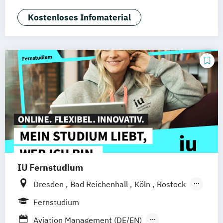
Augsburg
Bielefeld
Braunschweig
Kostenloses Infomaterial
Duisburg
Karlsruhe
Köln
Mainz
Münster
Stuttgart
Aachen
deutschlandweit
Bonn
IU Fernstudium
Dresden
Bad Reichenhall
Köln
Rostock
Freiburg
Kiel
Frankfurt am Main
Fernstudium
Stuttgart
Aachen
Basel
Bielefeld
Aviation Management (DE/EN)