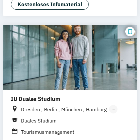
Betriebswirtschaft und Hotelmanagement
Kostenloses Infomaterial
IU Duales Studium
Dresden
Berlin
München
Hamburg
Frankfurt am Main
Düsseldorf
Bremen
Duales Studium
Erfurt
Nürnberg
Hannover
Dortmund
Tourismusmanagement
Mannheim
Leipzig
Online-Campus