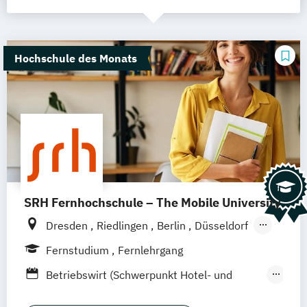
Hochschule des Monats
SRH Fernhochschule – The Mobile University
Dresden
Riedlingen
Berlin
Düsseldorf
Hamburg
Hannover
Köln
München
Fernstudium
Fernlehrgang
Stuttgart
Ellwangen
Zell
Leipzig
Betriebswirt (Schwerpunkt Hotel- und
Mannheim
Wertheim
Wien
Tourismusmanagement)
Frankfurt am Main
Hamm
Zürich
Fürth