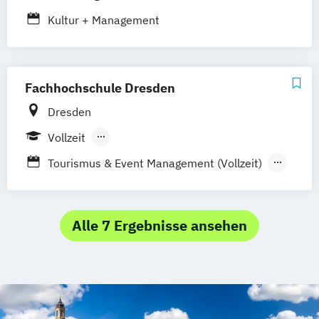
Online-Campus
Heidelberg
Stuttgart
Straubing
Kultur + Management
Fachhochschule Dresden
Dresden
Vollzeit
Berufsbegleitendes Präsenzstudium
Tourismus & Event Management (Vollzeit)
Tourismus & Event Management
(berufsbegleitend)
Alle 7 Ergebnisse ansehen