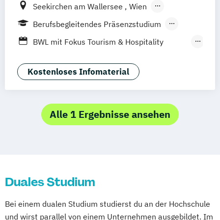
Seekirchen am Wallersee
Wien
Innsbruck
Graz
Linz
Südtirol
online
Berufsbegleitendes Präsenzstudium
Fernstudium
Duales Studium
Vollzeit
BWL mit Fokus Tourism & Hospitality
Management
MBA in General Management (120 CP)
Kostenloses Infomaterial
Master of Business Administration (60 CP)
Sport- und Eventmanagement
Alle 1 Ergebnisse ansehen
Duales Studium
Bei einem dualen Studium studierst du an der Hochschule
und wirst parallel von einem Unternehmen ausgebildet. Im