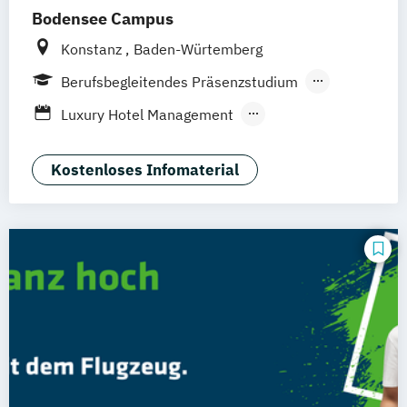
Bodensee Campus
Konstanz
Baden-Würtemberg
Berufsbegleitendes Präsenzstudium
Duales Studium
Luxury Hotel Management
Outdoor- und Tourismusmanagement
Kostenloses Infomaterial