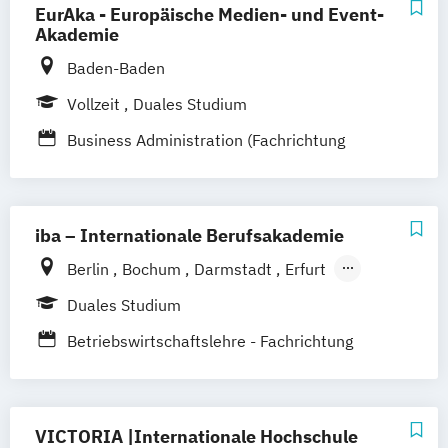
BWL - Tourismus
EurAka - Europäische Medien- und Event-
Hotellerie und Gastronomie /
Akademie
Freizeitwirtschaft
Baden-Baden
BWL - Tourismus
Vollzeit
Duales Studium
Hotellerie und Gastronomie / Hotel- und
Business Administration (Fachrichtung
Gastronomiemanagement
Hotel- und Tourismusmanagement)
BWL - Tourismus
Hotellerie und Gastronomie / Reiseverkehr
und Reisevertrieb
iba – Internationale Berufsakademie
Berlin
Bochum
Darmstadt
Erfurt
Hamburg
Heidelberg
Kassel
Köln
Duales Studium
Leipzig
München
Nürnberg
Münster
Betriebswirtschaftslehre - Fachrichtung
Online-Campus
Hotel- und Tourismusmanagement
VICTORIA |Internationale Hochschule