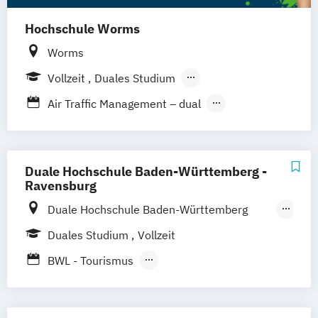
Hochschule Worms
Worms
Vollzeit
Duales Studium
Berufsbegleitendes Präsenzstudium
Air Traffic Management – dual
Aviation Management
Aviation Management and Piloting – dual
Aviation Management – dual
Duale Hochschule Baden-Württemberg -
Business Travel Management
Ravensburg
International Tourism Managment
Duale Hochschule Baden-Württemberg
Tourism and Travel Management
Ravensburg
Duales Studium
Vollzeit
Tourism and Travel Management – dual
Duale Hochschule Baden-Württemberg
BWL - Tourismus
Ravensburg Campus Friedrichshafen
Hotellerie und Gastronomie / Destinations-
und Kurortemanagement