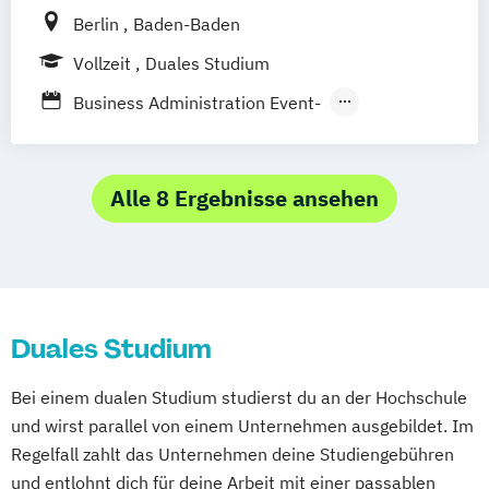
Berlin
Baden-Baden
Vollzeit
Duales Studium
Business Administration Event-
Messe- und Kongressmanagement
Business Administration Hotel- und
Tourismusmanagement
Alle 8 Ergebnisse ansehen
Duales Studium
Bei einem dualen Studium studierst du an der Hochschule
und wirst parallel von einem Unternehmen ausgebildet. Im
Regelfall zahlt das Unternehmen deine Studiengebühren
und entlohnt dich für deine Arbeit mit einer passablen