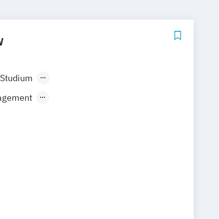
W
 Studium
ndes Präsenzstudium
agement
& Visitor Economy Management