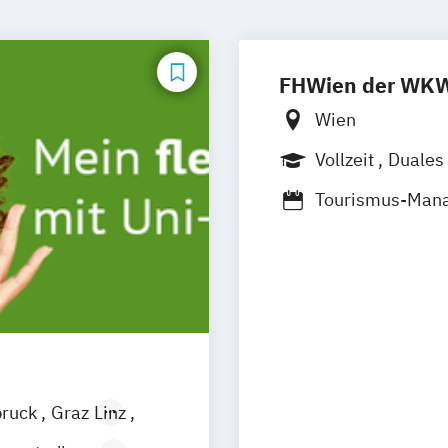
FHWien der WK
Wien
Vollzeit
Duales
Berufsbegleite
Tourismus-Man
Urban Tourism 
bruck
Graz
Linz