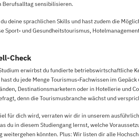
 Berufsalltag sensibilisieren.
u deine sprachlichen Skills und hast zudem die Möglichk
se Sport- und Gesundheitstourismus, Hotelmanagemen
ell-Check
dium erwirbst du fundierte betriebswirtschaftliche K
ig hast du jede Menge Tourismus-Fachwissen im Gepäck 
nden, Destinationsmarketern oder in Hotellerie und Co.
fragt, denn die Tourismusbranche wächst und versprich
el für dich wird, verraten wir dir in unserem ausführlic
was du in diesem Studiengang lernst, welche Vorausset
weitergehen könnten. Plus: Wir listen dir alle Hochschu