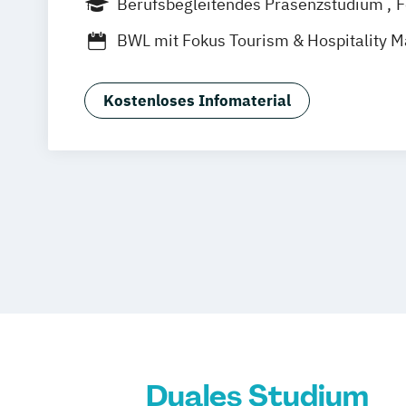
Berufsbegleitendes Präsenzstudium
F
Duales Studium
Vollzeit
BWL mit Fokus Tourism & Hospitality
MBA in General Management (120 CP)
Master of Business Administration (60
Kostenloses Infomaterial
Sport- und Eventmanagement
Duales Studium