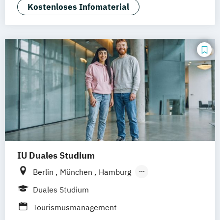
Betriebswirtschaft und Hotelmanagement
Kostenloses Infomaterial
IU Duales Studium
Berlin
München
Hamburg
Frankfurt am Main
Düsseldorf
Bremen
Duales Studium
Erfurt
Nürnberg
Hannover
Dortmund
Tourismusmanagement
Mannheim
Leipzig
Online-Campus