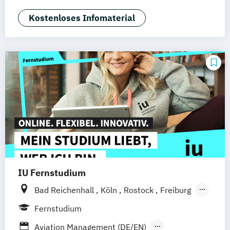
Augsburg
Bielefeld
Braunschweig
Kostenloses Infomaterial
Dresden
Duisburg
Karlsruhe
Köln
Mainz
Münster
Stuttgart
Aachen
deutschlandweit
Bonn
IU Fernstudium
Bad Reichenhall
Köln
Rostock
Freiburg
Kiel
Frankfurt am Main
Stuttgart
Fernstudium
Dresden
Aachen
Basel
Bielefeld
Aviation Management (DE/EN)