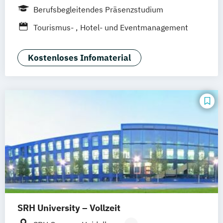
Hamburg
Idstein
München
Wiesbaden
Berufsbegleitendes Präsenzstudium
Online-Campus
Osnabrück
Oldenburg
Tourismus-
Hotel- und Eventmanagement
Hannover
Dortmund
Erfurt
Stuttgart
Braunschweig
Kostenloses Infomaterial
SRH University – Vollzeit