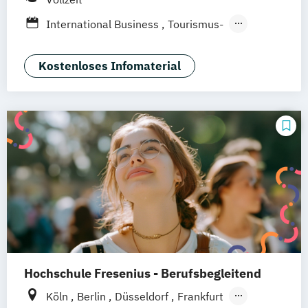
Heidelberg
Wiesbaden
Wolfenbüttel
International Business
Tourismus-
Braunschweig
Erfurt
Hotel- und Eventmanagement
Kostenloses Infomaterial
Hochschule Fresenius - Berufsbegleitend
Köln
Berlin
Düsseldorf
Frankfurt