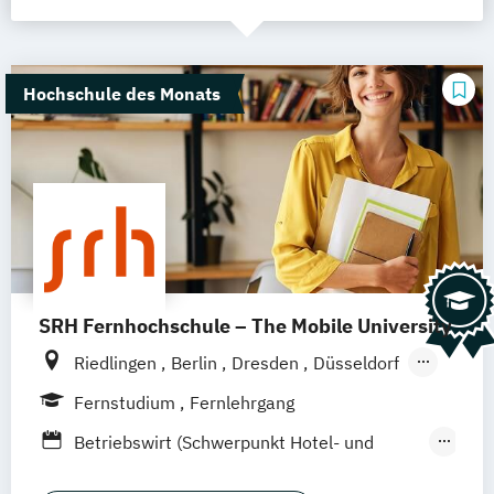
Hochschule des Monats
SRH Fernhochschule – The Mobile University
Riedlingen
Berlin
Dresden
Düsseldorf
Hamburg
Hannover
Köln
München
Fernstudium
Fernlehrgang
Stuttgart
Ellwangen
Zell
Leipzig
Betriebswirt (Schwerpunkt Hotel- und
Mannheim
Wertheim
Wien
Tourismusmanagement)
Frankfurt am Main
Hamm
Zürich
Fürth