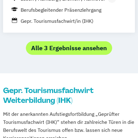
Tourismusbetriebswirt:in
Berlin
Leipzig
Dresden
Nürnberg
Tourismusmarketing
Touristikfachkraft
Berufsbegleitender Präsenzlehrgang
Münster
Dortmund
Bochum
Duisburg
Gepr. Tourismusfachwirt/in (IHK)
Düsseldorf
Köln
Mönchengladbach
Siegen
Wiesbaden
Frankfurt am Main
Mannheim
Karlsruhe
Stuttgart
Alle 3 Ergebnisse ansehen
Augsburg
München
Gepr. Tourismusfachwirt
Weiterbildung (IHK)
Mit der anerkannten Aufstiegsfortbildung „Geprüfter
Tourismusfachwirt (IHK)“ stehen dir zahlreiche Türen in die
Berufswelt des Tourismus offen bzw. lassen sich neue
Karrierepositionen erreichen.