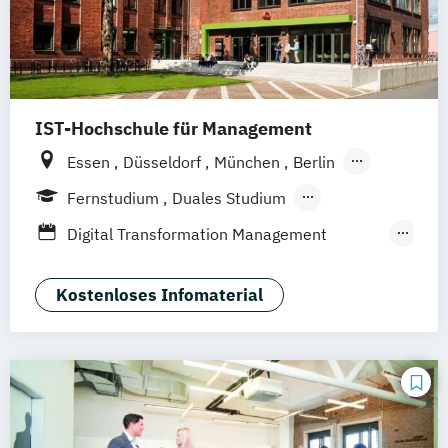
IST-Hochschule für Management
Essen
Düsseldorf
München
Berlin
Hamburg
Weil am Rhein
Fernstudium
Duales Studium
Frankfurt am Main
Stuttgart
Jena
Fernlehrgang
Digital Transformation Management
Innsbruck
Linz
(Schwerpunkt Tourismus- und
Hotelmanagement)
Kostenloses Infomaterial
Hospitality Controlling & Hotel Asset
Management
Hotel- und Tourismusmarketing
Hotelmarketing
Hotelökonom
Housekeeping Management