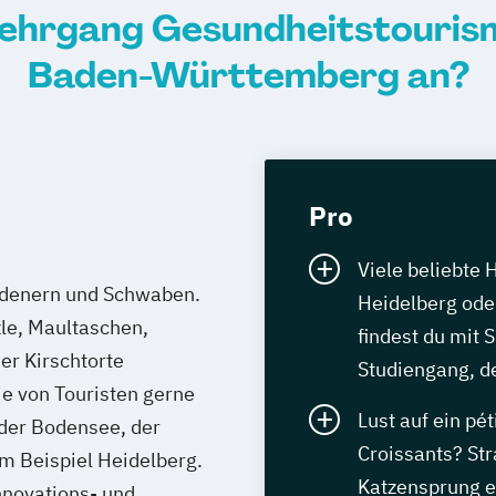
lehrgang Gesundheitstouris
Baden-Württemberg an?
Pro
Viele beliebte 
adenern und Schwaben.
Heidelberg oder
zle, Maultaschen,
findest du mit 
r Kirschtorte
Studiengang, de
e von Touristen gerne
Lust auf ein pét
der Bodensee, der
Croissants? St
um Beispiel Heidelberg.
Katzensprung e
nnovations- und