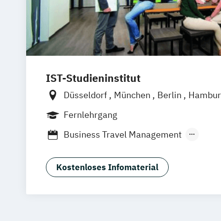
IST-Studieninstitut
Düsseldorf
München
Berlin
Hambur
Fernlehrgang
Business Travel Management
Destinationsmanagement
F&B Manage
Geprüfte:r Tourismusfachwirt:in (IHK)
Kostenloses Infomaterial
Human Ressources in der Hotellerie
Nachhaltiger Tourismus
Sport- und Gesundheitstourismus
Tourismusbetriebswirt:in
Tourismusm