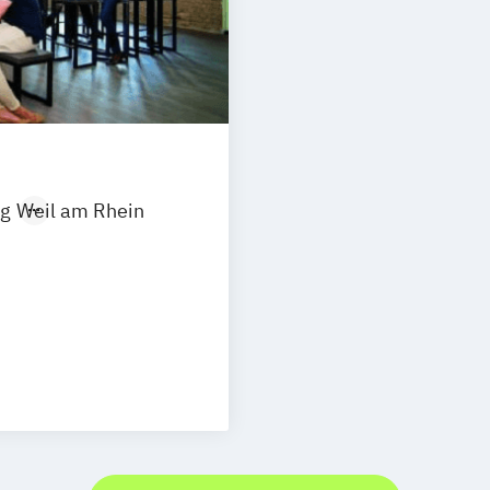
g
Weil am Rhein
r:in
arketing