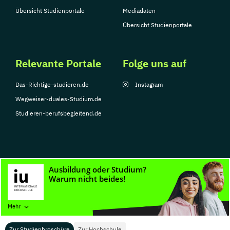
Übersicht Studienportale
Mediadaten
Übersicht Studienportale
Relevante Portale
Folge uns auf
Das-Richtige-studieren.de
Instagram
Wegweiser-duales-Studium.de
Studieren-berufsbegleitend.de
© Copyright 2026, TarGroup Media GmbH
Impressum
Datenschutzerklärung
Nutzungsbedingungen
Barrierefreihe
Mehr
Zur Studienbroschüre
Zur Hochschule