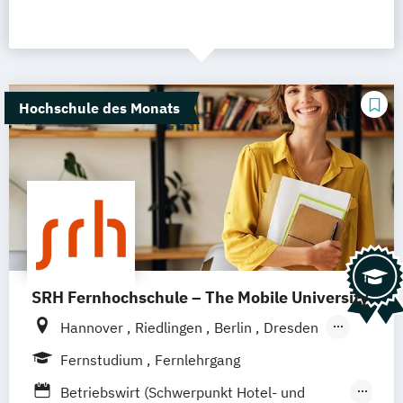
Hochschule des Monats
SRH Fernhochschule – The Mobile University
Hannover
Riedlingen
Berlin
Dresden
Düsseldorf
Hamburg
Köln
München
Fernstudium
Fernlehrgang
Stuttgart
Ellwangen
Zell
Leipzig
Betriebswirt (Schwerpunkt Hotel- und