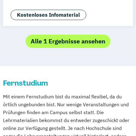
Mannheim
Wertheim
Wien
Tourismusmanagement)
Frankfurt am Main
Hamm
Zürich
Fürth
Betriebswirtschaft und Hotelmanagement
Kostenloses Infomaterial
Alle 1 Ergebnisse ansehen
Fernstudium
Mit einem Fernstudium bist du maximal flexibel, da du
örtlich ungebunden bist. Nur wenige Veranstaltungen und
Prüfungen finden am Campus selbst statt. Die
Lehrmaterialien bekommst du entweder zugeschickt oder
online zur Verfügung gestellt. Je nach Hochschule sind