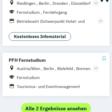
Riedlingen
Berlin
Dresden
Düsseldorf
Hamburg
Hannover
Köln
München
Fernstudium
Fernlehrgang
Stuttgart
Ellwangen
Zell
Leipzig
Betriebswirt (Schwerpunkt Hotel- und
Mannheim
Wertheim
Wien
Tourismusmanagement)
Frankfurt am Main
Hamm
Zürich
Fürth
Betriebswirtschaft und Hotelmanagement
Kostenloses Infomaterial
PFH Fernstudium
Austria/Wien
Berlin
Bielefeld
Bremen
Dortmund
Düsseldorf/Ratingen
Erfurt
Fernstudium
Freiburg
Friedrichshafen
Göttingen
Tourismus- und Eventmanagement
Hamburg
Hannover
Kaiserslautern/Kusel
Kiel
Leipzig
Ludwigshafen/Diez
München
Nürnberg
Alle 2 Ergebnisse ansehen
Online-Fernstudium
Regensburg
Stade