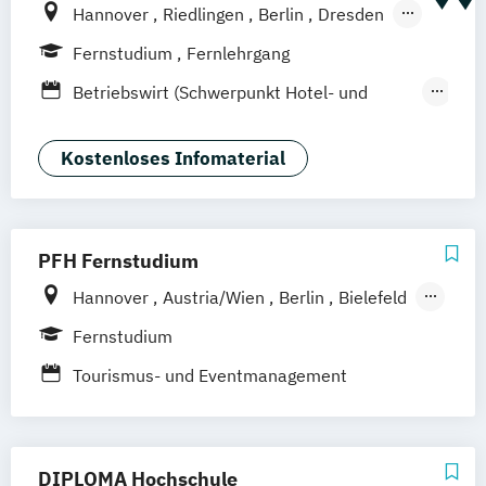
Hannover
Riedlingen
Berlin
Dresden
Düsseldorf
Hamburg
Köln
München
Fernstudium
Fernlehrgang
Stuttgart
Ellwangen
Zell
Leipzig
Betriebswirt (Schwerpunkt Hotel- und
Mannheim
Wertheim
Wien
Tourismusmanagement)
Frankfurt am Main
Hamm
Zürich
Fürth
Betriebswirtschaft und Hotelmanagement
Kostenloses Infomaterial
PFH Fernstudium
Hannover
Austria/Wien
Berlin
Bielefeld
Bremen
Dortmund
Düsseldorf/Ratingen
Fernstudium
Erfurt
Freiburg
Friedrichshafen
Tourismus- und Eventmanagement
Göttingen
Hamburg
Kaiserslautern/Kusel
Kiel
Leipzig
Ludwigshafen/Diez
München
Nürnberg
DIPLOMA Hochschule
Online-Fernstudium
Regensburg
Stade