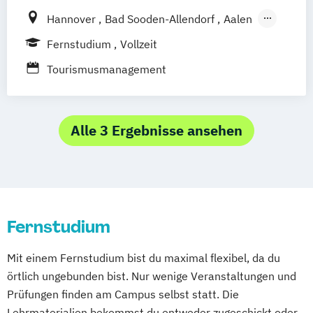
Stuttgart
Köln
Hannover
Bad Sooden-Allendorf
Aalen
Offenbach bei Frankfurt am Main
Baden-Baden
Berlin
Bonn
Fernstudium
Vollzeit
Schwarzheide/Oberspreewald-Lausitz bei
Friedrichshafen
Hamburg
Heilbronn
Tourismusmanagement
Dresden
Kassel
Leipzig
Mannheim
München
Bochum
Kaiserslautern
Wiesbaden
Regenstauf
Dresden
Hoyerswerda
Alle 3 Ergebnisse ansehen
Magdeburg
Ostfildern
Schwentinental / Kiel
Stein / Nürnberg
Wuppertal
Prichsenstadt
Online-Campus
Heidelberg
Fernstudium
Mit einem Fernstudium bist du maximal flexibel, da du
örtlich ungebunden bist. Nur wenige Veranstaltungen und
Prüfungen finden am Campus selbst statt. Die
Lehrmaterialien bekommst du entweder zugeschickt oder