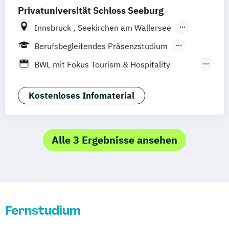
Privatuniversität Schloss Seeburg
Innsbruck
Seekirchen am Wallersee
Wien
Graz
Linz
Südtirol
online
Berufsbegleitendes Präsenzstudium
Fernstudium
Duales Studium
Vollzeit
BWL mit Fokus Tourism & Hospitality
Management
MBA in General Management (120 CP)
Kostenloses Infomaterial
Master of Business Administration (60 CP)
Sport- und Eventmanagement
Alle 3 Ergebnisse ansehen
Fernstudium