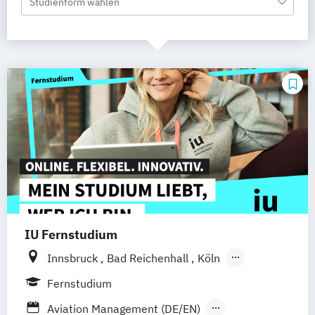
Studienform wählen
IU Fernstudium
Innsbruck
Bad Reichenhall
Köln
Rostock
Freiburg
Kiel
Fernstudium
Frankfurt am Main
Stuttgart
Dresden
Aviation Management (DE/EN)